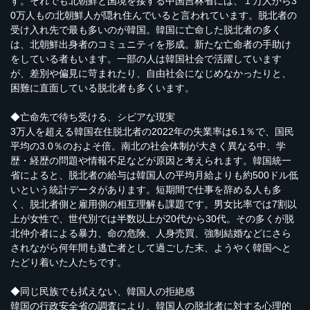
す。それでも北朝鮮と国境を接する中国吉林省には、１万人から3
0万人もの北朝鮮人が隠れ住んでいると言われています。脱北者の
受け入れ先で最も多いのが韓国。韓国に亡命した脱北者の多く
は、北朝鮮出身者のコミュニティを形成。新たな亡命者の手助け
をしている者もいます。一部の人は韓国社会で活躍しています
が、差別や偏見に苛まれたり、自由社会になじめなかったりと、
困難に直面している脱北者も多くいます。
◆亡命先で待ち受ける、シビアな現実
3万人を超える韓国在住脱北者の2022年の失業率は6.1％で、国民
平均の3.0％のおよそ倍。南北の社会体制が大きく異なる中、学
歴・経歴の問題や情報不足などが原因と考えられます。韓国統一
省によると、脱北者の給与は韓国人の平均月給よりも約500ドル低
いという統計データがあります。短期間で仕事を辞める人も多
く、脱北者側と雇用側の相互理解も課題です。男女比率では7割以
上が女性で、世代別では半数以上が20代から30代。その多くが脱
北仲介者による暴力、命の危険、人身売買、強制結婚などにさら
されながら何年間も逃亡者として過ごした末、ようやく韓国へと
たどり着いた人たちです。
◆同じ民族でも拭えない、韓国人の拒絶感
韓国の行政安全省の調査により、韓国人の脱北者に対する心理的