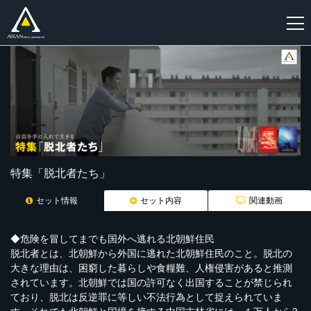
新
規
登
録
特集「脱北者たち」
セット情報
セット内容
関連動画
◆危険を冒してまでも国外へ逃れる北朝鮮住民
脱北者とは、北朝鮮から外国に逃れた北朝鮮住民のこと。脱北の
大きな理由は、困窮した暮らしや食糧難、人権侵害があると推測
されています。北朝鮮では国の許可なく出国することが禁じられ
ており、脱北は反逆罪に等しい不法行為として捉えられていま