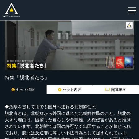
新
規
登
録
特集「脱北者たち」
セット情報
セット内容
関連動画
◆危険を冒してまでも国外へ逃れる北朝鮮住民
脱北者とは、北朝鮮から外国に逃れた北朝鮮住民のこと。脱北の
大きな理由は、困窮した暮らしや食糧難、人権侵害があると推測
されています。北朝鮮では国の許可なく出国することが禁じられ
ており、脱北は反逆罪に等しい不法行為として捉えられていま