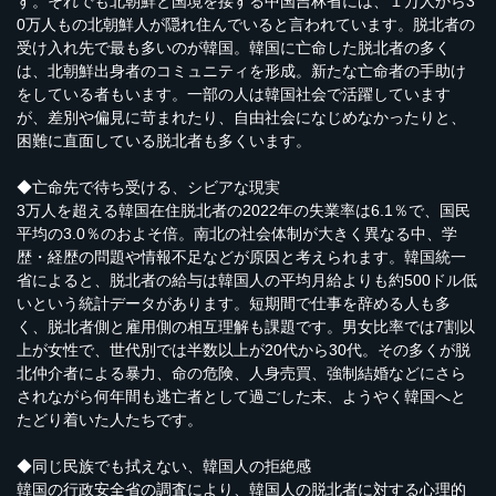
す。それでも北朝鮮と国境を接する中国吉林省には、１万人から3
0万人もの北朝鮮人が隠れ住んでいると言われています。脱北者の
受け入れ先で最も多いのが韓国。韓国に亡命した脱北者の多く
は、北朝鮮出身者のコミュニティを形成。新たな亡命者の手助け
をしている者もいます。一部の人は韓国社会で活躍しています
が、差別や偏見に苛まれたり、自由社会になじめなかったりと、
困難に直面している脱北者も多くいます。
◆亡命先で待ち受ける、シビアな現実
3万人を超える韓国在住脱北者の2022年の失業率は6.1％で、国民
平均の3.0％のおよそ倍。南北の社会体制が大きく異なる中、学
歴・経歴の問題や情報不足などが原因と考えられます。韓国統一
省によると、脱北者の給与は韓国人の平均月給よりも約500ドル低
いという統計データがあります。短期間で仕事を辞める人も多
く、脱北者側と雇用側の相互理解も課題です。男女比率では7割以
上が女性で、世代別では半数以上が20代から30代。その多くが脱
北仲介者による暴力、命の危険、人身売買、強制結婚などにさら
されながら何年間も逃亡者として過ごした末、ようやく韓国へと
たどり着いた人たちです。
◆同じ民族でも拭えない、韓国人の拒絶感
韓国の行政安全省の調査により、韓国人の脱北者に対する心理的