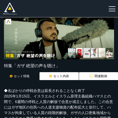
新
規
登
録
特集「ガザ 絶望の声を聴け」
セット情報
セット内容
関連動画
◆名ばかりの停戦合意は延長されることなく終了
2025年1月15日、イスラエルとイスラム原理主義組織ハマスとの
間で、6週間の停戦と人質の解放で合意が成立しました。この合意
にはガザ地区の住民への人道支援物資の配布拡大と並行して、ハ
マスが拘束している人質の段階的解放、ガザの人口密集地域から