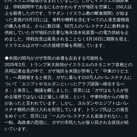
のイスラエル撤退が含まれていました。しかしイスラエル国防軍
は、停戦期間中であるにもかかわらずガザ地区を空爆し、150人以
上を殺害したのです。ラマダン（イスラム教の断食期間）が始ま
った直後の3月2日には、食料や燃料を含むすべての人道支援物資
の搬入を停止。さらに数日後、50万人のパレスチナ人に飲料水を
供給していたガザ地区の主要な海水淡水化装置への電力供給を止
めました。停戦合意は延長されることなく3月16日に期限を迎え、
イスラエルはガザへの大規模空爆を再開しています。
◆米国の関与がガザ市民の命運を左右する可能性も
2025年2月、トランプ米大統領がイスラエルのネタニヤフ首相との
共同記者会見の中で、ガザ地区を米国が所有して「中東のリビエ
ラ」へ再開発すると発言。ガザに暮らす210万人のパレスチナ人に
ついて「エジプトやヨルダンといったアラブ諸国へ移住するべ
き」と発言し、物議を醸しました。背景には「ガザはもう人が住
める場所ではないほど厳しい状況」という、中東特使からの報告
があったと言われています。しかし、ヨルダンやエジプトはパレ
スチナ難民の受け入れを拒否しています。トランプ氏はこの発言
をめぐって、翌月には「一人のパレスチナ人も追放されない」と
一転。為政者の思惑に、ガザの市民たちが振り回される状況が続
いています。