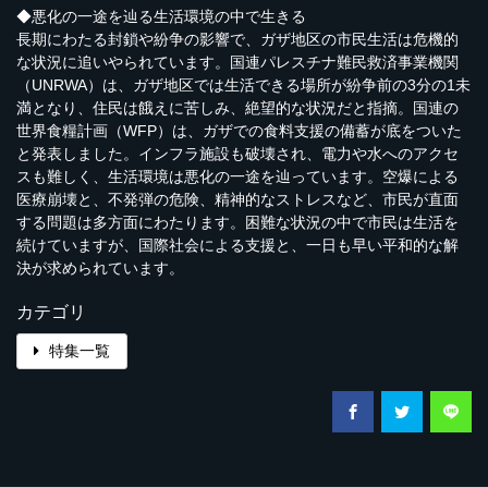
◆悪化の一途を辿る生活環境の中で生きる
長期にわたる封鎖や紛争の影響で、ガザ地区の市民生活は危機的
な状況に追いやられています。国連パレスチナ難民救済事業機関
（UNRWA）は、ガザ地区では生活できる場所が紛争前の3分の1未
満となり、住民は餓えに苦しみ、絶望的な状況だと指摘。国連の
世界食糧計画（WFP）は、ガザでの食料支援の備蓄が底をついた
と発表しました。インフラ施設も破壊され、電力や水へのアクセ
スも難しく、生活環境は悪化の一途を辿っています。空爆による
医療崩壊と、不発弾の危険、精神的なストレスなど、市民が直面
する問題は多方面にわたります。困難な状況の中で市民は生活を
続けていますが、国際社会による支援と、一日も早い平和的な解
決が求められています。
カテゴリ
特集一覧