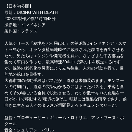
【日本初公開】
原題：DICING WITH DEATH
2023年製作／作品時間48分
撮影地：インドネシア
製作国：フランス
人気シリーズ『秘境をぶっ飛ばせ』の第3弾はインドネシア・スマ
トラ島から。オランダ植民地時代に敷設された鉄道を再生させる
ため、男たちはエンジンや発電機を買い、さまざまな中古部品を
集めて車両を作った。最高時速30キロで森の中を疾走するはず
が、線路の老朽化や災害により立ち往生。人力の補助を得て、目
的地の鉱山を目指す。
大都市間の移動手段はバスだが、道路は未舗装のまま。モンスー
ンの時期には、道路の穴やぬかるみにはまったバスを、乗客も含
めてその場にいる全員で脱出させる。わずか数十キロの距離を一
日がかりで移動する“秘境の旅”だ。移動には過酷な雨季でさえ、前
向きに生きる人々のタフさが垣間見えるドキュメンタリーだ。
監督・プロデューサー：ギョーム・ロトリエ、アントワーヌ・ボ
ダール
音楽：ジュリアン・バリル