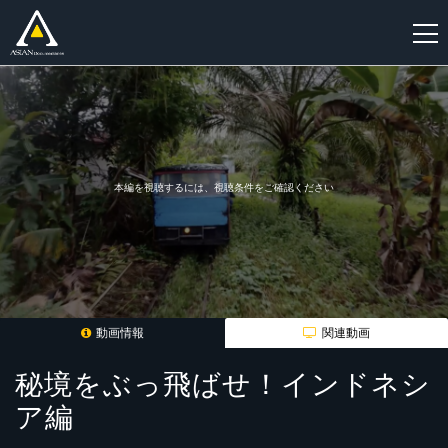
新
規
登
録
本編を視聴するには、視聴条件をご確認ください
動画情報
関連動画
秘境をぶっ飛ばせ！インドネシ
ア編