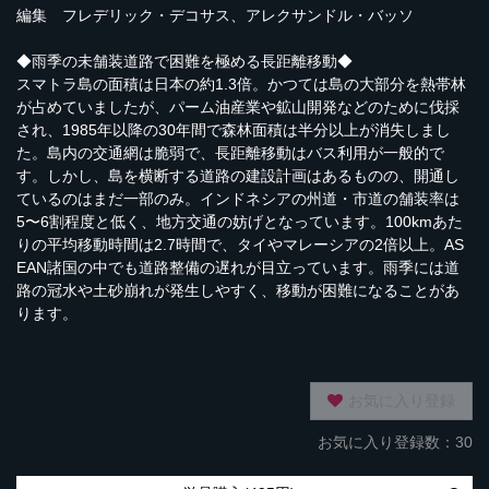
編集 フレデリック・デコサス、アレクサンドル・バッソ
◆雨季の未舗装道路で困難を極める長距離移動◆
スマトラ島の面積は日本の約1.3倍。かつては島の大部分を熱帯林
が占めていましたが、パーム油産業や鉱山開発などのために伐採
され、1985年以降の30年間で森林面積は半分以上が消失しまし
た。島内の交通網は脆弱で、長距離移動はバス利用が一般的で
す。しかし、島を横断する道路の建設計画はあるものの、開通し
ているのはまだ一部のみ。インドネシアの州道・市道の舗装率は
5〜6割程度と低く、地方交通の妨げとなっています。100kmあた
りの平均移動時間は2.7時間で、タイやマレーシアの2倍以上。AS
EAN諸国の中でも道路整備の遅れが目立っています。雨季には道
路の冠水や土砂崩れが発生しやすく、移動が困難になることがあ
ります。
お気に入り登録
お気に入り登録数：30