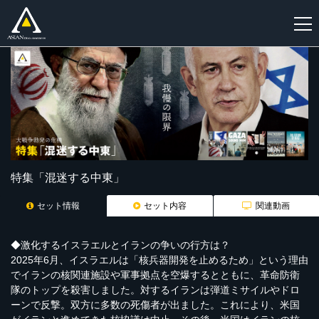
新
規
登
録
特集「混迷する中東」
セット情報
セット内容
関連動画
◆激化するイスラエルとイランの争いの行方は？
2025年6月、イスラエルは「核兵器開発を止めるため」という理由
でイランの核関連施設や軍事拠点を空爆するとともに、革命防衛
隊のトップを殺害しました。対するイランは弾道ミサイルやドロ
ーンで反撃。双方に多数の死傷者が出ました。これにより、米国