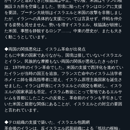
がイランと進めてきた核協議は中止。その後、米国はイランの核
施設３カ所を空爆しました。苦境に陥ったイランはロシアに支援
を要請。プーチン大統領はイスラエルと米国の攻撃を非難しまし
たが、イランへの具体的な支援については言及せず、停戦を仲介
する姿勢も見せません。勢いを増すイスラエル、核協議が頓挫し
た米国、事態を静観するロシア……。中東の歴史が、またも大き
く動こうとしています。
◆両国の関係悪化は、イスラム革命が出発点
ともに中東の国家でありながら、国境は接していないイスラエル
とイラン。民族的な摩擦もない両国の関係が悪化したきっかけ
は、1979年のイラン革命でした。米国の支援で西洋化を進めてい
たイランが当時の国王を追放。フランス亡命中のイスラム法学者
ホメイニ師を最高指導者に迎え、イスラム原理主義国家を誕生さ
せました。イランは即座にイスラエルとの国交を断絶し、イスラ
エルの国家承認も否定。イスラム教徒にとって聖地であるエルサ
レムを首都にしたことへの反発と、革命前のイランを手引きして
いた米国と親密な関係にあることが、イスラエルとの対立の要因
と言われています。
◆テロ組織の支援で築いた、イスラエル包囲網
革命後のイランは、反イスラエル武装組織による「抵抗の枢軸」