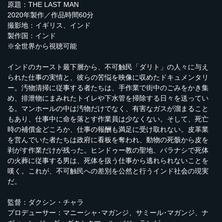
原題：THE LAST MAN
2020年製作／作品時間60分
撮影地：イギリス、インド
製作国：インド
※全世界から視聴可能
インドのカースト最下層から、不可触民「ダリト」の人々に与え
られた仕事の実情と、彼らの苦悩を映像に収めたドキュメンタリ
ー。汚物清掃に従事する者たちは、手作業で街中のごみをかき集
め、排泄物にまみれたトイレや下水管を掃除する日々を送ってい
る。マンホールの中は汚物だけでなく、有害なガスが溜まること
もあり、仕事中に命を落とす作業員は少なくない。そして、死亡
時の補償金どころか、仕事の報酬も満足に受け取れない。皮革業
を営んでいた者たちは政府に看板を奪われ、動物の死骸から皮を
剥がす作業だけが残った。ヒンドゥー教の聖地、バラナシで死体
の火葬に従事する男は、死体を扱う仕事から逃れられないことを
嘆く。これが、不可触民への差別を公然と行うインド社会の現実
だ。
監督：ダクシン・チャラ
プロデューサー：マニーシャ･マガンジ、サミール･マガンジ、ナ