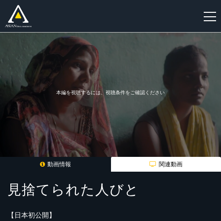
新
規
登
録
本編を視聴するには、視聴条件をご確認ください
動画情報
関連動画
見捨てられた人びと
【日本初公開】