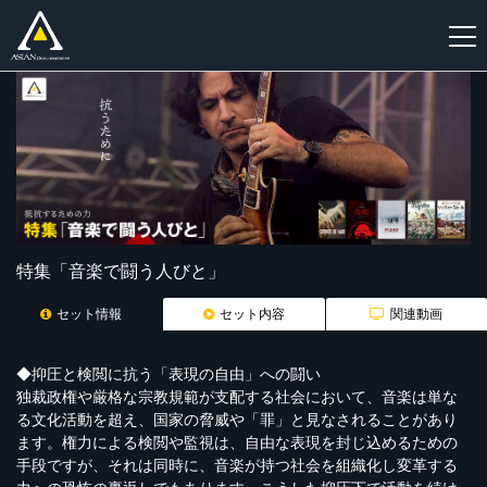
新
規
登
録
特集「音楽で闘う人びと」
セット情報
セット内容
関連動画
◆抑圧と検閲に抗う「表現の自由」への闘い
独裁政権や厳格な宗教規範が支配する社会において、音楽は単な
る文化活動を超え、国家の脅威や「罪」と見なされることがあり
ます。権力による検閲や監視は、自由な表現を封じ込めるための
手段ですが、それは同時に、音楽が持つ社会を組織化し変革する