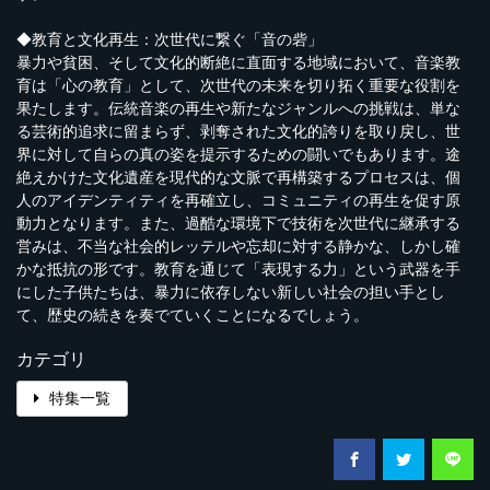
◆教育と文化再生：次世代に繋ぐ「音の砦」
暴力や貧困、そして文化的断絶に直面する地域において、音楽教
育は「心の教育」として、次世代の未来を切り拓く重要な役割を
果たします。伝統音楽の再生や新たなジャンルへの挑戦は、単な
る芸術的追求に留まらず、剥奪された文化的誇りを取り戻し、世
界に対して自らの真の姿を提示するための闘いでもあります。途
絶えかけた文化遺産を現代的な文脈で再構築するプロセスは、個
人のアイデンティティを再確立し、コミュニティの再生を促す原
動力となります。また、過酷な環境下で技術を次世代に継承する
営みは、不当な社会的レッテルや忘却に対する静かな、しかし確
かな抵抗の形です。教育を通じて「表現する力」という武器を手
にした子供たちは、暴力に依存しない新しい社会の担い手とし
て、歴史の続きを奏でていくことになるでしょう。
カテゴリ
特集一覧