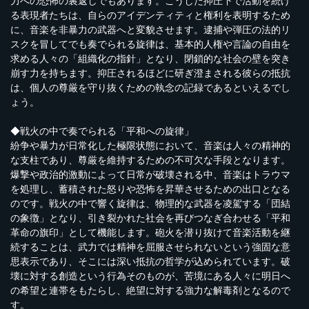
力への恐怖の裏返しでもあります。こうした抑圧下で活動を続け
る表現者たちは、自らのアイデンティティと権利を表明するため
に、音楽を非暴力の武器へと変貌させます。逮捕や弾圧の法的リ
スクを冒してでも奏でられる旋律は、基本的人権や言論の自由を
求める人々の「組織化の指針」となり、閉鎖的な社会の壁を突き
崩す力を持ちます。抑圧されるほどに研ぎ澄まされる彼らの抵抗
は、個人の尊厳を守り抜くための執念の記録であるといえるでし
ょう。
◆戦火の中で奏でられる「平和への旋律」
紛争や暴力が日常化した極限状態において、音楽は人々の精神的
な支柱であり、尊厳を維持するための不可欠な手段となります。
爆撃や政治的激動によって日常が破壊される中、音楽はトラウマ
を処理し、蓄積された怒りや恐怖を昇華させるための出口となる
のです。戦火の中で響く旋律は、物理的な武器を凌駕する「団結
の象徴」となり、引き裂かれた社会を再びつなぎ合わせる「平和
革命の旗印」として機能します。砲火を潜り抜けて音楽活動を継
続することは、武力では精神を屈服させられないという強固な意
思表示であり、そこには深い抵抗の哲学が込められています。破
壊に対する創造という行為そのものが、苦境にある人々に明日へ
の希望と連帯をもたらし、絶望に対する強力な解毒剤となるので
す。