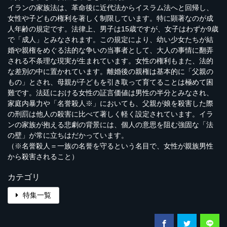
イランの家族法は、革命後に近代法からイスラム法へと回帰し、
女性や子どもの権利を著しく制限しています。特に顕著なのが成
人年齢の規定です。法律上、男子は15歳ですが、女子はわずか9歳
で「成人」とみなされます。この規定により、幼い少女たちが結
婚や親権をめぐる法的な争いの当事者として、大人の事情に翻弄
される不条理な現実が生まれています。女性の権利もまた、法的
な差別の中に置かれています。離婚後の親権は基本的に「父親の
もの」とされ、母親が子どもを引き取って育てることは極めて困
難です。法廷における女性の証言価値は男性の半分とみなされ、
家庭内暴力や「名誉殺人※」においても、父親が娘を殺害した際
の刑罰は他人の殺害に比べて著しく軽く設定されています。イラ
ンの家族が抱える悲劇の背景には、個人の意思を阻む強固な「法
の壁」が常に立ちはだかっています。
（※名誉殺人＝一族の名誉を守るという名目で、女性が親族男性
から殺害されること）
カテゴリ
特集一覧