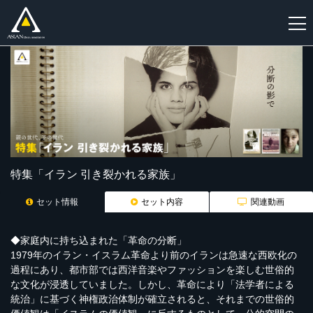
新
規
登
録
特集「イラン 引き裂かれる家族」
セット情報
セット内容
関連動画
◆家庭内に持ち込まれた「革命の分断」
1979年のイラン・イスラム革命より前のイランは急速な西欧化の
過程にあり、都市部では西洋音楽やファッションを楽しむ世俗的
な文化が浸透していました。しかし、革命により「法学者による
統治」に基づく神権政治体制が確立されると、それまでの世俗的