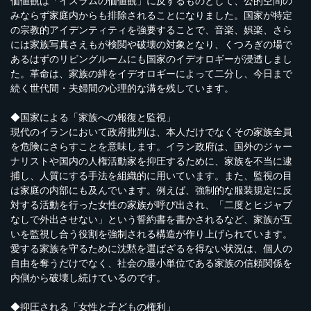
価値観は「イスラムの価値観」に反するものとして、公的空間の
みならず家庭内からも排除されることになりました。国家が特定
の宗教的アイデンティティを強要することで、音楽、娯楽、さら
には家族写真さえもが検閲や破壊の対象となり、くつろぎの場で
あるはずのリビングルームにも国家のイデオロギーが浸透しまし
た。革命は、家族の絆をイデオロギーによって二分し、今日まで
続く世代間・夫婦間の心理的な溝を残しています。
◆国家による「家族への報復と監視」
現代のイランにおいて政府批判は、本人だけでなくその家族全員
を危険にさらすことを意味します。イラン政府は、国外のジャー
ナリストや国内の人権活動家を抑圧するために、家族を不当に逮
捕し、人質にする手法を組織的に用いています。また、監視の目
は家庭の内部にも及んでいます。例えば、強制的な服装規定に反
対する活動を行った女性の家族が呼び出され、「二度とヒジャブ
なしで外出させない」という誓約書を書かされるなど、家族が互
いを監視し合う役割を強制される構造が作り上げられています。
愛する家族を守るために沈黙を選ばざるを得ない状況は、個人の
自由を奪うだけでなく、社会の最小単位である家族の信頼関係を
内側から破壊し続けているのです。
◆抑圧される「女性と子どもの権利」