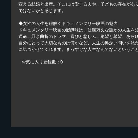
変える結婚と出産。そこには愛する夫や、子どもの存在があ
ではないかと感じます。
◆女性の人生を紐解くドキュメンタリー映画の魅力
ドキュメンタリー映画の醍醐味は、波瀾万丈な誰かの人生を
運命、紆余曲折のドラマ、喜びと悲しみ、絶望と希望、あら
自分にとって大切なものは何かなど、人生の奥深い問いを私
に気づかせてくれます。まっすぐな人生なんてないというこ
お気に入り登録数：0