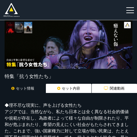
新
規
登
録
特集「抗う女性たち」
セット情報
セット内容
関連動画
◆理不尽な現実に、声を上げる女性たち
アジアでは、当然ながら、私たち日本とは全く異なる社会的価値
や規範が存在し、為政者によって様々な自由が制限されたり、平
和が危ぶまれたり、希望の見えにくい社会がもたらされてきまし
た。これまで、強い国家権力に対して立場が弱い民衆は、たとえ