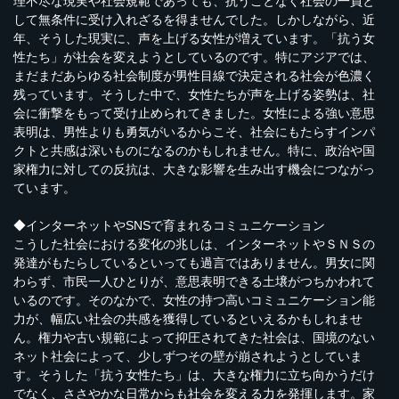
理不尽な現実や社会規範であっても、抗うことなく社会の一員と
して無条件に受け入れざるを得ませんでした。しかしながら、近
年、そうした現実に、声を上げる女性が増えています。「抗う女
性たち」が社会を変えようとしているのです。特にアジアでは、
まだまだあらゆる社会制度が男性目線で決定される社会が色濃く
残っています。そうした中で、女性たちが声を上げる姿勢は、社
会に衝撃をもって受け止められてきました。女性による強い意思
表明は、男性よりも勇気がいるからこそ、社会にもたらすインパ
クトと共感は深いものになるのかもしれません。特に、政治や国
家権力に対しての反抗は、大きな影響を生み出す機会につながっ
ています。
◆インターネットやSNSで育まれるコミュニケーション
こうした社会における変化の兆しは、インターネットやＳＮＳの
発達がもたらしているといっても過言ではありません。男女に関
わらず、市民一人ひとりが、意思表明できる土壌がつちかわれて
いるのです。そのなかで、女性の持つ高いコミュニケーション能
力が、幅広い社会の共感を獲得しているといえるかもしれませ
ん。権力や古い規範によって抑圧されてきた社会は、国境のない
ネット社会によって、少しずつその壁が崩されようとしていま
す。そうした「抗う女性たち」は、大きな権力に立ち向かうだけ
でなく、ささやかな日常からも社会を変える力を発揮します。家