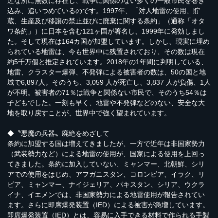
近な所に無数に存在し、戦争に関係のない多くの一般市民を巻き
込み、追いつめているのです。1997年、「対人地雷の使用、貯
蔵、生産及び移譲の禁止並びに廃棄に関する条約」（通称「オタ
ワ条約」）に日本を含む121ヶ国が署名し、1999年に発効しまし
た。そして現在は164カ国が加盟しています。しかし、現実に埋め
られている地雷は、今も世界中に残置されており、その数は現在
約5千万個と推定されています。2018年の1年間に判明している、
地雷、クラスター爆弾、不発弾による被害者の数は、50の国と地
域で6,897人。そのうち、3,059 人が死亡し、3,837 人が負傷、1人
が不明。被害者の71％は戦争と関係ない市民で、そのうち54％は
子どもでした。一刻も早く、地雷や不発弾などのない、安全な大
地を取り戻すことが、世界中で強く望まれています。
◆〝悪魔の兵器〟廃絶をめざして
条約に加盟する国は増えてきましたが、一方で近年は非国家勢力
（武装勢力など）による地雷の使用が、国家による使用を上回っ
てきました。条約に加入していない、ミャンマー、北朝鮮、シリ
アでの使用をはじめ、アフガニスタン、コロンビア、イラク、リ
ビア、ミャンマー、ナイジェリア、パキスタン、シリア、ウクラ
イナ、イエメンでは、非国家勢力による地雷使用が報告されてい
ます。さらに即席爆発装置（IED）による被害が急増しています。
即席爆発装置（IED）とは、容易に入手できる材料で作られる手製