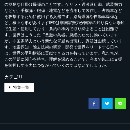
の簡易な仕掛け爆弾のことです。ゲリラ・過激派組織、武装勢力
などが、手榴弾・砲弾・地雷などを流用して製作し、占領軍など
を攻撃するために使用する兵器です。路肩爆弾や自動車爆弾な
ど、様々な形がありますIEDは非国家勢力が国家の知り得ない場所
で生産・使用しており、条約の枠内で取り締まることは困難で
す。世界はこうした〝悪魔の兵器〟廃絶のために動いています
が、非国家勢力という新たな脅威も出現し、課題は山積していま
す。地雷探知・除去技術の研究・開発で世界をリードする日本
は、世界の平和構築に貢献できる力を持っています。私たちが、
この問題に関心を持ち、理解を深めることで、今まで以上に支援
を後押しする力につながっていくのではないでしょうか。
カテゴリ
特集一覧