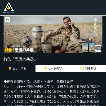
新
規
登
録
特集「悪魔の兵器」
セット情報
セット内容
関連動画
◆復興を阻害する、地雷・不発弾・仕掛け爆弾
たとえ、戦争や内戦が終結しても、復興を阻害する深刻な問題が
あります。地雷や不発弾、仕掛け爆弾など、処理しなければ半永
久的に無差別に人々を殺傷し続ける〝悪魔の兵器〟の存在です。
そうした兵器は、特殊な場所ではなく、人々が日常生活を送る身