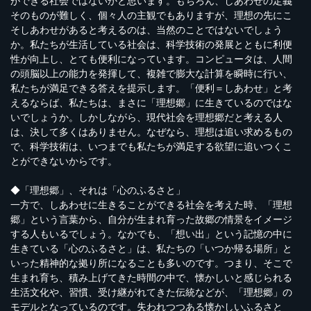
ができる社会ではないかと思います。もちろん、しあわせの定義
そのものが難しく、個々人の主観でもありますが、理想の先にこ
そしあわせがあると考えるのは、当然のことではないでしょう
か。私たちが生活している社会は、科学技術の発展とともに利便
性が向上し、とても便利になっています。コンピュータは、人間
の頭脳以上の能力を発揮して、複雑で膨大な計算を瞬時に行い、
私たちが満足できる答えを提示します。「便利＝しあわせ」と考
えるならば、私たちは、まさに「理想郷」に生きているのではな
いでしょうか。しかしながら、現代社会を理想郷だと考える人
は、決して多くはありません。なぜなら、理想は追い求めるもの
で、科学技術は、いつまでも私たちが満足する欲望に追いつくこ
とができないからです。
◆「理想郷」、それは「心のふるさと」
一方で、しあわせに生きることができる社会を考えた時、「理想
郷」という言葉から、自分が生まれ育った故郷の情景をイメージ
する人もいるでしょう。なかでも、「想い出」という記憶の中に
生きている「心のふるさと」は、私たちの「いつか帰る場所」と
いった精神的な拠り所になることも多いのです。つまり、そこで
生まれ育ち、積み上げてきた時間の中で、懐かしいと感じられる
生活文化や、習慣、受け継がれてきた伝統などが、「理想郷」の
モデルとなっているのです。失われつつある懐かしいふるさと