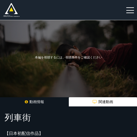
新
規
登
録
本編を視聴するには、視聴条件をご確認ください
動画情報
関連動画
列車街
【日本初配信作品】