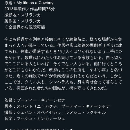
原題：My life as a Cowboy
2018年製作／作品時間76分
撮影地：スリランカ
製作国：スリランカ
※全世界から視聴可能
今にも通過する列車と接触しそうな線路脇に、様々な場所から集
まった人々が暮らしている。住居や店は線路の両側ギリギリに建
てられ、列車が通過するときだけ人々はひかれないよう上手に身
をかわす。数世代にわたり住み続けている家族もいる。自ら望ん
でここにいる人もいれば、そうでない人もいる。他に行くところ
がどこにもないからだ。政府はここの住所を「ヤギ小屋」と名づ
けた。近くの施設でヤギが食肉処理されるからだという。しかし
ここでは、タミル人も、シンハラ人も、身を寄せ合って暮らして
いる。抑圧された者たちの団結が、街を守ってきたのだ。
監督：ブーディー・キアーシセナ
脚本：スベンドリニ・カクチ、ブーディー・キアーシセナ
撮影：シェハン・オベイセカラ、ラメシュ・ラクチャル
音楽：マヘシュ・カンカナージュ