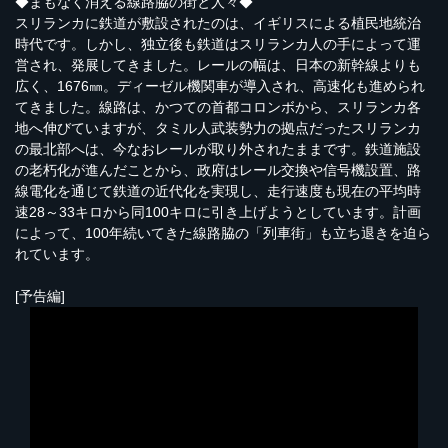
◆まもなく消える線路脇の街と人々◆
スリランカに鉄道が敷設されたのは、イギリスによる植民地統治
時代です。しかし、独立後も鉄道はスリランカ人の手によって運
営され、発展してきました。レールの幅は、日本の新幹線よりも
広く、1676㎜。ディーゼル機関車が導入され、高速化も進められ
てきました。線路は、かつての首都コロンボから、スリランカ各
地へ伸びていますが、タミル人武装勢力の拠点だったスリランカ
の最北部へは、今なおレールが取り外されたままです。鉄道施設
の老朽化が進んだことから、政府はレール交換や信号機設置、路
線電化を通じて鉄道の近代化を実現し、走行速度も現在の平均時
速28～33キロから同100キロに引き上げようとしています。計画
によって、100年続いてきた線路脇の「列車街」も立ち退きを迫ら
れています。
[予告編]