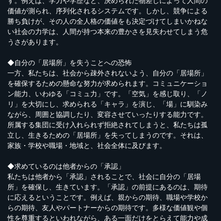
す。例えば、学力や学歴など、決められた物差しによって人間の
価値が測られ、序列化されるシステムです。しかし、競争による
勝ち負けが、その人の全人格の価値をも決定づけてしまいかねな
い社会の力学は、人間が持つ本来の豊かさを見失わせてしまう危
うさがあります。
◆自分の「居場所」を失うことへの恐怖
一方、私たちは、社会から疎外されないよう、自分の「居場所」
を確保するための懸命な努力が求められます。コミュニケーショ
ン能力、いわゆる「コミュ力」です。「空気」を感じ取り、「ノ
リ」を大切にし、求められる「キャラ」を演じ、「場」に馴染み
ながら、周囲と協調したり、変容させていったりする能力です。
所属する集団に受け入れられず拒絶されてしまうと、私たちは孤
立し、生きるための「居場所」を失ってしまうのです。それは、
家族・学校や職場・地域と、社会全体に及びます。
◆求めているのは他者からの「承認」
私たちは他者から「承認」されることで、社会に自分の「居場
所」を確保し、生きています。「承認」の前提にあるのは、期待
に応えるということです。例えば、親からの期待、職場や学校か
らの期待、友人やパートナーからの期待です。多様な価値観や個
性を尊重するといわれながら、ある一面だけをとらえて能力や成