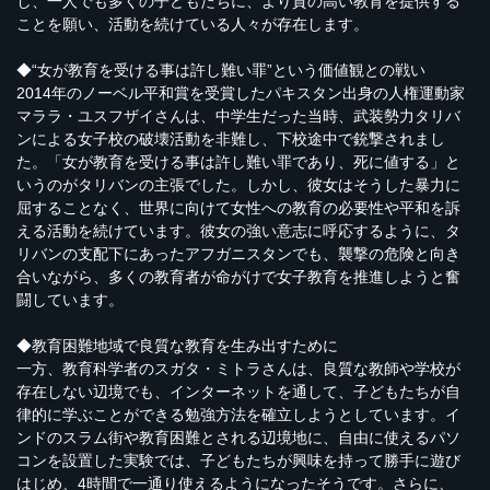
し、一人でも多くの子どもたちに、より質の高い教育を提供する
ことを願い、活動を続けている人々が存在します。
◆“女が教育を受ける事は許し難い罪”という価値観との戦い
2014年のノーベル平和賞を受賞したパキスタン出身の人権運動家
マララ・ユスフザイさんは、中学生だった当時、武装勢力タリバ
ンによる女子校の破壊活動を非難し、下校途中で銃撃されまし
た。「女が教育を受ける事は許し難い罪であり、死に値する」と
いうのがタリバンの主張でした。しかし、彼女はそうした暴力に
屈することなく、世界に向けて女性への教育の必要性や平和を訴
える活動を続けています。彼女の強い意志に呼応するように、タ
リバンの支配下にあったアフガニスタンでも、襲撃の危険と向き
合いながら、多くの教育者が命がけで女子教育を推進しようと奮
闘しています。
◆教育困難地域で良質な教育を生み出すために
一方、教育科学者のスガタ・ミトラさんは、良質な教師や学校が
存在しない辺境でも、インターネットを通して、子どもたちが自
律的に学ぶことができる勉強方法を確立しようとしています。イ
ンドのスラム街や教育困難とされる辺境地に、自由に使えるパソ
コンを設置した実験では、子どもたちが興味を持って勝手に遊び
はじめ、4時間で一通り使えるようになったそうです。さらに、