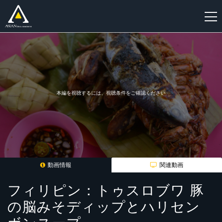
新
規
登
録
本編を視聴するには、視聴条件をご確認ください
動画情報
関連動画
フィリピン：トゥスロブワ 豚
の脳みそディップとハリセン