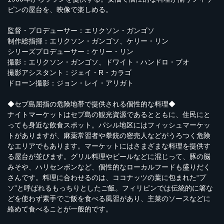
ピンの屋台を、映像で楽しめる。
監督・プロデューサー：エリクソン・ガンゴソ
制作総指揮：エリクソン・ガンゴソ、ケリー・リン
シリーズプロデューサー：ケリー・リン
撮影：エリクソン・ガンゴソ、ドワイト・ハンドロ・ブオ
撮影アシスタント：ジェイ・R・カラゴ
ドローン撮影：ジョン・レイ・アリガト
◆セブ島屈指の危険地帯で提供される個性的な料理◆
ナイトマーケットはセブ島の観光資源であるとともに、住民にと
っても身近な飲食スポット。パシル地区にはフィッシュマーケッ
トがありますが、麻薬常習者や拳銃の密売人などがうろつく危険
なエリアでもあります。マーケットにはさまざまな料理を提供す
る屋台が並びます。グリル料理やビールなどに混じって、豚の脳
みそや、ハリセンボンなど、個性的なローカルフードも盛りだく
さんです。料理に合わせるのは、ココナッツの葉に包まれた“プ
ソ”と呼ばれるもっちりとしたご飯。フィリピンでは伝統的に箸な
どを使わず素手でご飯を食べる風習があり、主菜のソースなどに
絡めて食べることが一般的です。