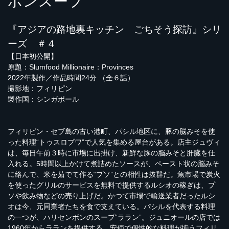
ボンスープ
『アジアの路地裏キッチン ごちそう探訪』シリ
ーズ ＃４
【日本初公開】
原題：Slumfood Millionaire：Provinces
2022年製作／作品時間24分 （全６話）
撮影地：フィリピン
製作国：シンガポール
フィリピン・セブ島の古い港町、パシル地区に、豚の脳みそを使
った料理“トゥスロブワ”で人気を集める屋台がある。店主ジュヴィ
は、毎日午前３時に市場に出掛け、新鮮な豚の脳みそと肝臓を仕
入れる。5時間以上かけて煮詰めたソースが、ペースト状の脳みそ
に絡んで、米を茹でて作る“プソ”との相性は抜群だ。魚市場で炭火
を使ったグリルのサービスを無料で提供するルシオの稼ぎは、プ
ソや飲み物などの売り上げだ。かつて市場で輸送業者だったルシ
オは今、元同業者たちを食で支えている。パシルを代表する料理
の一つが、ハリセンボンのスープ“ララン”。ジュニオールの店では
1960年からラランを提供する。安価で個性的な料理が揃うフィリ