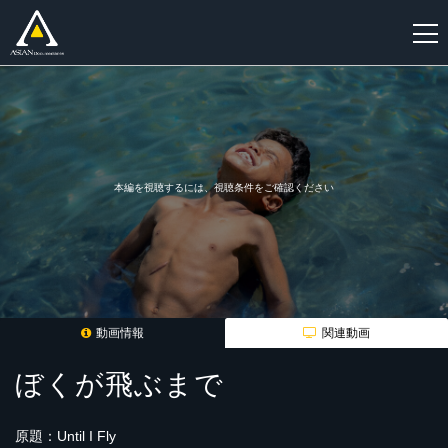
新
規
登
録
本編を視聴するには、視聴条件をご確認ください
動画情報
関連動画
ぼくが飛ぶまで
原題：Until I Fly