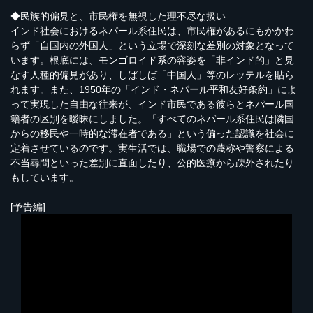
◆民族的偏見と、市民権を無視した理不尽な扱い
インド社会におけるネパール系住民は、市民権があるにもかかわ
らず「自国内の外国人」という立場で深刻な差別の対象となって
います。根底には、モンゴロイド系の容姿を「非インド的」と見
なす人種的偏見があり、しばしば「中国人」等のレッテルを貼ら
れます。また、1950年の「インド・ネパール平和友好条約」によ
って実現した自由な往来が、インド市民である彼らとネパール国
籍者の区別を曖昧にしました。「すべてのネパール系住民は隣国
からの移民や一時的な滞在者である」という偏った認識を社会に
定着させているのです。実生活では、職場での蔑称や警察による
不当尋問といった差別に直面したり、公的医療から疎外されたり
もしています。
[予告編]