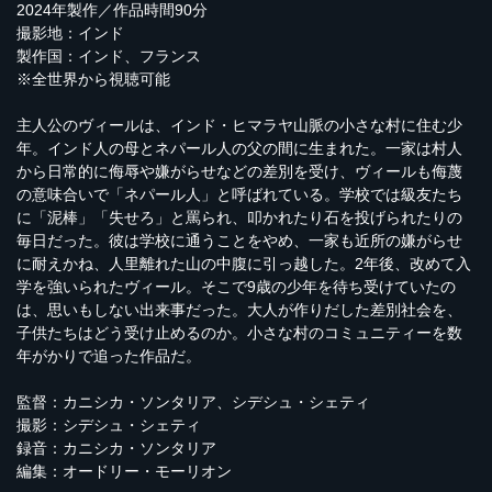
2024年製作／作品時間90分
撮影地：インド
製作国：インド、フランス
※全世界から視聴可能
主人公のヴィールは、インド・ヒマラヤ山脈の小さな村に住む少
年。インド人の母とネパール人の父の間に生まれた。一家は村人
から日常的に侮辱や嫌がらせなどの差別を受け、ヴィールも侮蔑
の意味合いで「ネパール人」と呼ばれている。学校では級友たち
に「泥棒」「失せろ」と罵られ、叩かれたり石を投げられたりの
毎日だった。彼は学校に通うことをやめ、一家も近所の嫌がらせ
に耐えかね、人里離れた山の中腹に引っ越した。2年後、改めて入
学を強いられたヴィール。そこで9歳の少年を待ち受けていたの
は、思いもしない出来事だった。大人が作りだした差別社会を、
子供たちはどう受け止めるのか。小さな村のコミュニティーを数
年がかりで追った作品だ。
監督：カニシカ・ソンタリア、シデシュ・シェティ
撮影：シデシュ・シェティ
録音：カニシカ・ソンタリア
編集：オードリー・モーリオン