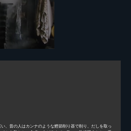
言い、昔の人はカンナのような鰹節削り器で削り、だしを取っ