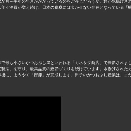
数か月～半年の年月がかかっているのをご存じだろうか。鰹が水揚げさ
も年々消費が増え続け、日本の食卓には欠かせない存在となっている「
界で最も小さいかつおぶし屋といわれる「カネサダ商店」で撮影されま
式製法」を守り、最高品質の鰹節づくりを続けています。水揚げされた
年後に、ようやく「鰹節」が完成します。田子のかつおぶし産業は、ま