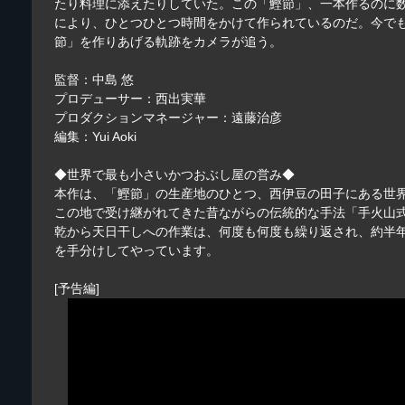
たり料理に添えたりしていた。この「鰹節」、一本作るのに
により、ひとつひとつ時間をかけて作られているのだ。今で
節」を作りあげる軌跡をカメラが追う。
監督：中島 悠
プロデューサー：西出実華
プロダクションマネージャー：遠藤治彦
編集：Yui Aoki
◆世界で最も小さいかつおぶし屋の営み◆
本作は、「鰹節」の生産地のひとつ、西伊豆の田子にある世
この地で受け継がれてきた昔ながらの伝統的な手法「手火山
乾から天日干しへの作業は、何度も何度も繰り返され、約半
を手分けしてやっています。
[予告編]