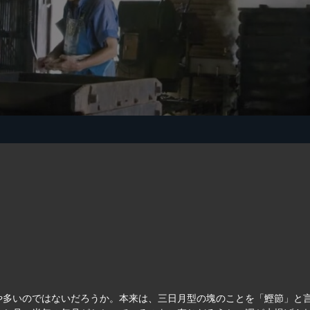
や多いのではないだろうか。本来は、三日月型の塊のことを「鰹節」と