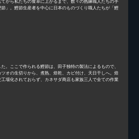
れてから私たちの食卓に上がるまで、数々の熟練職人たちの手
鰹節」。鰹節生産者を中心に日本のものづくり職人たちが「鰹
した。ここで作られる鰹節は、田子独特の製法によるもので、
カツオの生切りから、煮熟、焙乾、カビ付け、天日干しへ。焙
だ工場化されておらず、カネサダ商店も家族三人で全ての作業