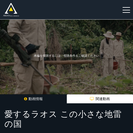
新
規
登
録
本編を視聴するには、視聴条件をご確認ください
動画情報
関連動画
愛するラオス この小さな地雷
の国