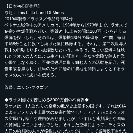
【日本初公開作品】
原題：This Little Land Of Mines
2019年製作／ラオス／作品時間64分
ベトナム戦争中のアメリカは、1964年から1973年まで、ラオスで
秘密の空爆作戦を行い、実質9年以上もの間に200万トンを超える
爆弾を投下した。その量は、爆撃機1機分の爆弾を、9年間、毎日
平均8分ごとに投下し続けた量に匹敵する。それは、第二次世界大
戦中の日独より多い被爆数だという。本作は、激しい空爆を経験
したラオスの人々による生々しい証言と、今なお危険な除去作業
が果てしなく続く、不発弾処理に取り組む人々の活動を紹介。死
傷事故を減らし、住民のために懸命に農地を開拓しようとするラ
オスの人々の思いを伝える。
監督：エリン･マクゴフ
◆ラオス国民を苦しめる8000万個の不発弾◆
ラオスは、1人当たりの空爆の数が史上最多の国です。それはCIA
によるアメリカ史上最大の秘密作戦でした。アメリカによるラオ
ス空爆には様々な理由がありましたが、いずれも連邦議会や国民
の賛同は得ていませんでした。そうした空爆によって、ラオスの
人口の約1割の人々が犠牲になったのです。そして当時投下された