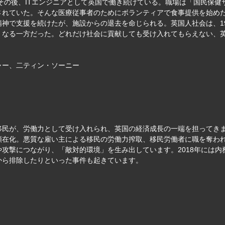
。その後、ITエンジニアとして英国で働き続けている。職場は「国民保
れていた。そんな医療従事者のためにボランティアで食事提供を始めた
神で支援を続けたが、施設からの退去を命じられる。英国人社会は、1
くなる一方だった。どれだけ社会に貢献しても受け入れてもらえない、
ャー、二ティン・ソーニー
移民が、労働力として受け入れられ、英国の経済成長の一端を担ってき
顕在化。悪質な雇い主による移民の労働力搾取、移民労働者に職を奪わ
攻撃につながり、「敵対的環境」を生み出しています。2018年には
から排除したりといった事件も起きています。