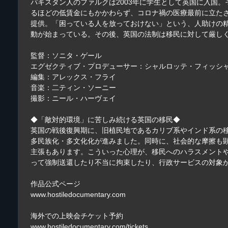
パキスタン人のファルクは2003年に学生として英国に入国
るほどの低賃金にもかかわらず、コロナ禍の医療最前に立たさ
提供。「困っている人を放っておけない」という、人助けの精
動が始まっている。その後、英国の法制は移民に対して厳し
監督：ソニタ・ゲール
エグゼクティブ・プロデューサー：シャルロッテ・フィッシ
編集：アレックス・フライ
音楽：二ティン・ソーニー
撮影：ニール・ハーヴェイ
◆「敵対的環境」に苦しみ続ける英国の移民◆
英国の戦後復興期に、旧植民地であるカリブ系やインド系の
多民族化・多文化化が進みました。同時に、社会的な摩擦も
主張もあります。こういった心理が、移民へのハラスメントや
って強制送還したり不当に拘束したり、行政サービスの対象
作品公式ページ
www.hostiledocumentary.com
海外での上映会チケット予約
www.hostiledocumentary.com/tickets