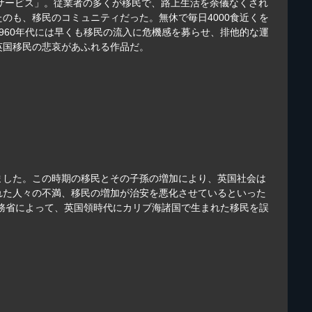
健サービス」。従業者の多くが移民で、路上生活を余儀なくされ
のも、移民のコミュニティだった。無休で毎日4000食近くを
960年代には早くも移民の流入に危機感を募らせ、排他的な運
英国移民の悲哀があふれる作品だ。
ました。この時期の移民とその子孫の増加により、英国社会は
れた人々の不満、移民の増加が治安を悪化させているといった
内務省によって、英国領時代にカリブ海諸国で生まれた移民を誤