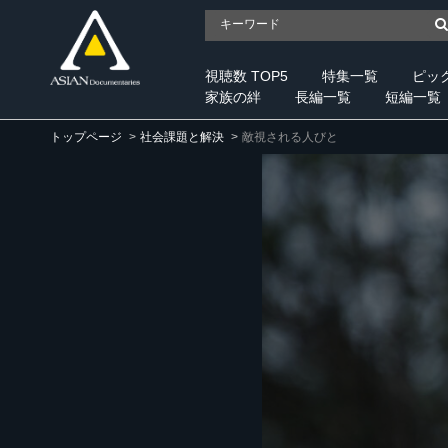
視聴数 TOP5
特集一覧
ピッ
家族の絆
長編一覧
短編一覧
トップページ
社会課題と解決
敵視される人びと