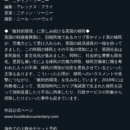
ー、二ティン・ソーニー
編集：アレックス・フライ
音楽：二ティン・ソーニー
撮影：ニール・ハーヴェイ
◆「敵対的環境」に苦しみ続ける英国の移民◆
英国の戦後復興期に、旧植民地であるカリブ系やインド系の移民
が、労働力として受け入れられ、英国の経済成長の一端を担って
きました。この時期の移民とその子孫の増加により、英国社会は
多民族化・多文化化が進みました。同時に、社会的な摩擦も顕在
化。悪質な雇い主による移民の労働力搾取、移民労働者に職を奪
われた人々の不満、移民の増加が治安を悪化させているといった
主張もあります。こういった心理が、移民へのハラスメントや攻
撃につながり、「敵対的環境」を生み出しています。2018年には
内務省によって、英国領時代にカリブ海諸国で生まれた移民を誤
って強制送還したり不当に拘束したり、行政サービスの対象から
排除したりといった事件も起きています。
作品公式ページ
www.hostiledocumentary.com
海外での上映会チケット予約