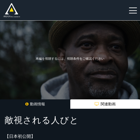
新
規
登
録
本編を視聴するには、視聴条件をご確認ください
動画情報
関連動画
敵視される人びと
【日本初公開】