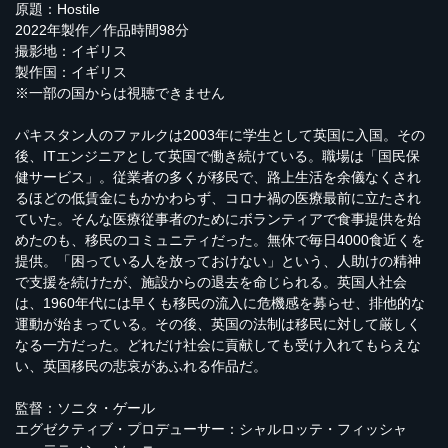
原題：Hostile
2022年製作／作品時間98分
撮影地：イギリス
製作国：イギリス
※一部の国からは視聴できません
パキスタン人のファルクは2003年に学生として英国に入国。その
後、ITエンジニアとして英国で働き続けている。職場は「国民保
健サービス」。従業者の多くが移民で、路上生活を余儀なくされ
るほどの低賃金にもかかわらず、コロナ禍の医療最前に立たされ
ていた。そんな医療従事者のためにボランティアで食事提供を始
めたのも、移民のコミュニティだった。無休で毎日4000食近くを
提供。「困っている人を放っておけない」という、人助けの精神
で支援を続けたが、施設からの退去を命じられる。英国人社会
は、1960年代には早くも移民の流入に危機感を募らせ、排他的な
運動が始まっている。その後、英国の法制は移民に対して厳しく
なる一方だった。どれだけ社会に貢献しても受け入れてもらえな
い、英国移民の悲哀があふれる作品だ。
監督：ソニタ・ゲール
エグゼクティブ・プロデューサー：シャルロッテ・フィッシャ