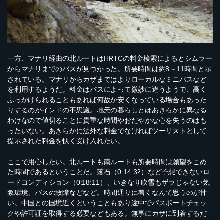
一方、マナリ経由の北ルートはHRTCの料金検索によるとシムラー
からマナリまでのバスが見つかった。所要時間は約8～11時間と示
されている。マナリからカザまではよりローカルなミニバスなど
を利用するようだ。料金はバスによって微妙に違うようで、高く
ふっかけられることもあれば何故か安くなっている場合もあった
りするのがインドの不思議。地元の暮らしとはあきらかに異なる
わけなので値切ることに貴重な時間やおだやかな心を失うのはも
ったいない。あきらかに法外な料金でなければツーリストとして
提示された料金を快く受け入れたい。
ここで用心したい。北ルートも南ルートも所要時間は願望をこめ
た時間であるということだ。落石（0:14:32）など予想できないロ
ードコンディション（0:18:11）、いきなり吹雪もザラじゃない気
象環境、バスの故障などなど。時間通りに着くなんて思うのが甘
い。中国との国境近くということもあり途中でパスポートチェッ
クや許可証を取得する必要などもある。無事にカザに到着するだ