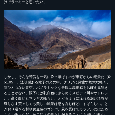
けでラッキーと思いたい。
しかし、そんな苦労を一気に吹っ飛ばすのが車窓からの絶景だ（0:
51:05）。透明感ある粒子の光の中、クリアに見渡す雄大な峰々、
雲ひとつない青空。パノラミックな景観は高揚感をおぼえ見飽き
ることがない。眼下には乳白色にきらめくスピティ川やサトレジ
川。高く白いヒマラヤの峰々と、えぐるように流れる深い渓谷が
織りなす荒々しくも美しい風景は息を呑むほどにすばらしい。と
きおり過ぎる村や黄金色のゴンパ、風を受けてカラフルにはため
くタルチョなど、そこに人の暮らしがあることにも思いは向か