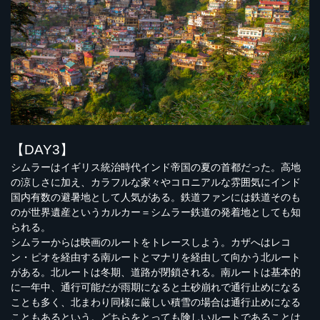
【DAY3】
シムラーはイギリス統治時代インド帝国の夏の首都だった。高地
の涼しさに加え、カラフルな家々やコロニアルな雰囲気にインド
国内有数の避暑地として人気がある。鉄道ファンには鉄道そのも
のが世界遺産というカルカー＝シムラー鉄道の発着地としても知
られる。
シムラーからは映画のルートをトレースしよう。カザへはレコ
ン・ピオを経由する南ルートとマナリを経由して向かう北ルート
がある。北ルートは冬期、道路が閉鎖される。南ルートは基本的
に一年中、通行可能だが雨期になると土砂崩れで通行止めになる
ことも多く、北まわり同様に厳しい積雪の場合は通行止めになる
こともあるという。どちらをとっても険しいルートであることは