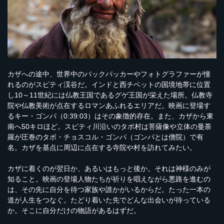
カザへの途中、世界中のバックパッカーやフォトグラファーが憧
れるのがスピティ渓谷だ。インドと西チベットの国境地帯に位置
し10～11世紀には仏教王国であるグゲ王国が栄えた場所。仏教寺
院や仏教美術が点在するロマンあふれるエリアだ。映画に登場す
るキー・ゴンパ（0:39:03）はその象徴的存在。また、カザから東
南へ50キロほど。スピティ川沿いのタボ村は菩薩像や立体の曼荼
羅が圧巻のタボ・チョスコル・ゴンパ（ゴンパとは僧院）で有
名。カザを基点に周辺に点在する寺院や村を訪れてみたい。
カザに着くのが翌日か、あるいはもっと後か。それは神様のみが
知ること。映画の登場人物たちが祈りを唱えながら悪路を進むの
は、その先に自分を待つ家族や誰かがいるからだ。たった一本の
道が人生をつなぐ。たどり着いた先でどんな出会いが待っている
か。そこに自分だけの物語があるはずだ。