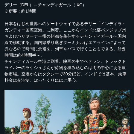
デリー（DEL）～チャンディガール（IXC）
※所要：約1時間
日本をはじめ世界へのゲートウェイであるデリー「インディラ・
ガンディー国際空港」に到着。ここからインド北部パンジャブ州
およびハリヤーナー州の州都を兼任するチャンディガールへ国内
線で移動する。国内線乗り継ぎターミナルはエアラインによって
異なるので時間に余裕を。列車やバスで行くこともできる。所要
時間は約4時間半～。
チャンディガール空港に到着。映画の中でベテラン、トラックド
ライバーのラケシュさんが荷物を積み込むのは街の中心にある穀
物市場。空港からはタクシーで30分ほど。インドでは基本、乗車
料金は交渉制。ぼったくりにはご用心。