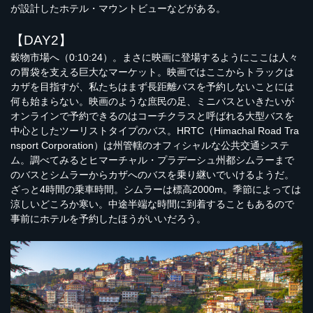
が設計したホテル・マウントビューなどがある。
【DAY2】
穀物市場へ（0:10:24）。まさに映画に登場するようにここは人々
の胃袋を支える巨大なマーケット。映画ではここからトラックは
カザを目指すが、私たちはまず長距離バスを予約しないことには
何も始まらない。映画のような庶民の足、ミニバスといきたいが
オンラインで予約できるのはコーチクラスと呼ばれる大型バスを
中心としたツーリストタイプのバス。HRTC（Himachal Road Tra
nsport Corporation）は州管轄のオフィシャルな公共交通システ
ム。調べてみるとヒマーチャル・プラデーシュ州都シムラーまで
のバスとシムラーからカザへのバスを乗り継いでいけるようだ。
ざっと4時間の乗車時間。シムラーは標高2000m。季節によっては
涼しいどころか寒い。中途半端な時間に到着することもあるので
事前にホテルを予約したほうがいいだろう。