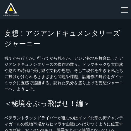
新
妄想！アジアンドキュメンタリーズ
規
ジャーニー
登
録
観てから行くか。行ってから観るか。アジア各地を舞台にしたア
ジアンドキュメンタリーズの傑作の数々。ドラマチックな大自然
や悠久の時代に受け継ぐ文化や思想。そして現代を生きる私たち
に投げかけられるさまざまな問題や課題。話題作の舞台をダイナ
ミックに五感で追随する。訪れた気分を盛り上げる妄想ジャーニ
ーへ、ようこそ。
＜秘境をぶっ飛ばせ！編＞
ベテラントラックドライバーが進むのはインド北部の街チャンデ
ィガールの穀物市場からヒマラヤ山脈にへばりつくように位置す
るカザ村。およそ520キロ、所要およそ14時間となっている。