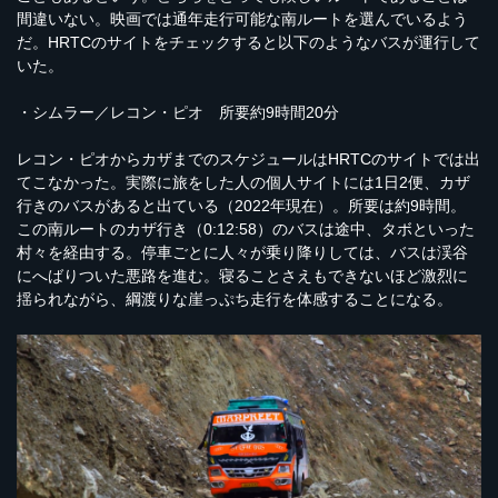
間違いない。映画では通年走行可能な南ルートを選んでいるよう
だ。HRTCのサイトをチェックすると以下のようなバスが運行して
いた。
・シムラー／レコン・ピオ 所要約9時間20分
レコン・ピオからカザまでのスケジュールはHRTCのサイトでは出
てこなかった。実際に旅をした人の個人サイトには1日2便、カザ
行きのバスがあると出ている（2022年現在）。所要は約9時間。
この南ルートのカザ行き（0:12:58）のバスは途中、タボといった
村々を経由する。停車ごとに人々が乗り降りしては、バスは渓谷
にへばりついた悪路を進む。寝ることさえもできないほど激烈に
揺られながら、綱渡りな崖っぷち走行を体感することになる。