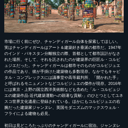
市場に行く前にぜひ、チャンディガール自体を探索してほしい。
実はチャンディガールはアート＆建築好き垂涎の都市だ。1947年
のインド・パキスタン分離独立の際、首都として都市設計がなさ
れた場所。そして、それを託されたのが建築界の巨匠ル・コルビ
ュジエだった。チャンディガールは都市そのものがコルビジュエ
の作品であり、彼が手掛けた建築物も多数現存。なかでもキャピ
タル・コンプレックスには議事堂や高等裁判所、「開かれた手」
と呼ばれるモニュメントなどコルビジュエの傑作が現存。2016年
には東京・上野の国立西洋美術館なども含めた「ル・コルビュジ
エの建築作品-近代建築運動への顕著な貢献-」のひとつとしてユネ
スコ世界文化遺産に登録されている。ほかにもコルビジュエの右
腕だった建築家ジャンヌレ、英国モダニズムのマックスウェル・
フライによる建物も必見。
初日は見どころたっぷりのチャンディガールに宿泊。ジャンヌレ