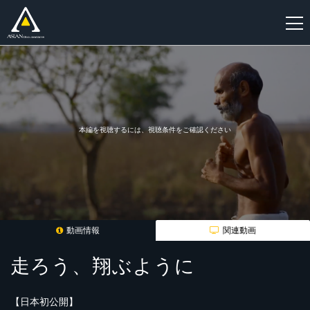
新
規
登
録
本編を視聴するには、視聴条件をご確認ください
動画情報
関連動画
走ろう、翔ぶように
【日本初公開】