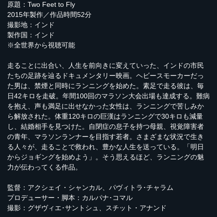
原題：Two Feet to Fly
2015年製作／作品時間52分
撮影地：インド
製作国：インド
※全世界から視聴可能
走ることに出合い、人生を前向きに変えていった、インドの市民
たちの足跡を辿るドキュメンタリー映画。ヘビースモーカーだっ
た男は、禁煙と同時にランニングを始めた。素足で走る彼は、毎
日42キロを走破。年間100回のマラソン大会出場も達成する。難病
を抱え、声も満足に出せなかった女性は、ランニングで苦しみか
ら解放された。体重120キロの巨漢はランニングで30キロも減量
し、結婚相手を見つけた。自閉症の息子を持つ母親、視覚障害者
の青年、マラソンランナーを目指す若者。さまざまな状況で生き
る人々が、走ることで救われ、豊かな人生を送っている。「明日
からジョギングを始めよう」。そう思えるほど、ランニングの魅
力が伝わってくる作品。
監督：アクシェイ・シャンカル、パヴィトラ･チャラム
プロデューサー・脚本：カルパナ･コマル
撮影：グザヴィエ･サントシュ、スチット・アナンド