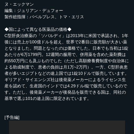
ヌ・エックマン
編集：ジュリアン・デュフォー
製作総指揮：バベルプレス、トマ・エリス
◆国によって異なる医薬品の価格◆
C型肝炎治療薬の「ソバルディ」は2013年に米国で承認され、1年
後には売上が100億ドルを超え、世界で2番目に販売額が大きい薬
となりました。問題となったのは価格でした。日本でも当初は1錠
あたりが6万1799円。12週間の服用で、併用薬を含めた薬剤費は
約550万円にも及ぶものでした（ただし高額療養費制度や自治体に
よる助成制度で、患者の負担は月1万~2万円）。一方、C型肝炎患
者が多いエジプトなどの途上国では1錠10ドルで販売しています。
ギリアド・サイエンシズ社は後発薬メーカーによるライセンス生
産を認めて、生産国のインドでは4.29ドル/錠で販売しているので
す。ただし、後発薬メーカーが後発品を販売できる国は、同社の
基準で選ぶ101の途上国に限定されています。
[予告編]