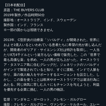
【日本初配信】
原題：THE BUYERS CLUB
2019年製作／作品時間50分
撮影地：オーストラリア、インド、スウェーデン
製作国：インド、フランス
※一部の国からは視聴できません
2013年、C型肝炎の治療薬「ソバルディ」が開発された。世界に
およそ1億人いるといわれている患者たちに希望の光が差し込んだ
が、開発者のギリアド・サイエンシズ社は特許を取得し、一人当
たり8万4千ドルという途方もない価格で販売した。この「世界で
最も高価な薬」を求め、一人の男が立ち上がった。オーストラリ
ア・タスマニア島に住むグレッグだ。ジェネリックのソバルディ
がインドで製造されていると知り、すぐに渡航。インドで人脈を
作り、薬の個人輸入をサポートするエージェントを設立した。し
かし、この薬を使うことは欧米やオーストラリアでは違法行為に
あたる。同じ病気に苦しむ人々にもチャンスを与えようと、利益
を優先する企業に挑む、一人の男の物語。
監督：マンダキニ・ガーロット、クレモン・ガルグロー
撮影：クレモン・ガルグロー、ヴァンサン・ケルネール、エレー