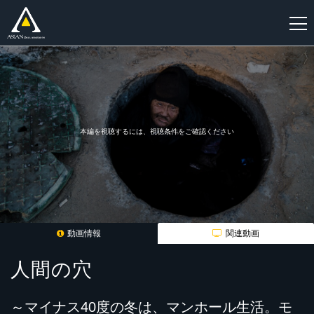
新
規
登
録
本編を視聴するには、視聴条件をご確認ください
動画情報
関連動画
人間の穴
～マイナス40度の冬は、マンホール生活。モ