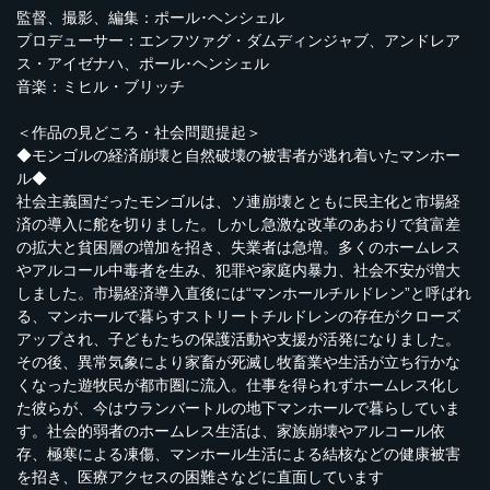
監督、撮影、編集：ポール･ヘンシェル
プロデューサー：エンフツァグ・ダムディンジャブ、アンドレア
ス・アイゼナハ、ポール･ヘンシェル
音楽：ミヒル・ブリッチ
＜作品の見どころ・社会問題提起＞
◆モンゴルの経済崩壊と自然破壊の被害者が逃れ着いたマンホー
ル◆
社会主義国だったモンゴルは、ソ連崩壊とともに民主化と市場経
済の導入に舵を切りました。しかし急激な改革のあおりで貧富差
の拡大と貧困層の増加を招き、失業者は急増。多くのホームレス
やアルコール中毒者を生み、犯罪や家庭内暴力、社会不安が増大
しました。市場経済導入直後には“マンホールチルドレン”と呼ばれ
る、マンホールで暮らすストリートチルドレンの存在がクローズ
アップされ、子どもたちの保護活動や支援が活発になりました。
その後、異常気象により家畜が死滅し牧畜業や生活が立ち行かな
くなった遊牧民が都市圏に流入。仕事を得られずホームレス化し
た彼らが、今はウランバートルの地下マンホールで暮らしていま
す。社会的弱者のホームレス生活は、家族崩壊やアルコール依
存、極寒による凍傷、マンホール生活による結核などの健康被害
を招き、医療アクセスの困難さなどに直面しています