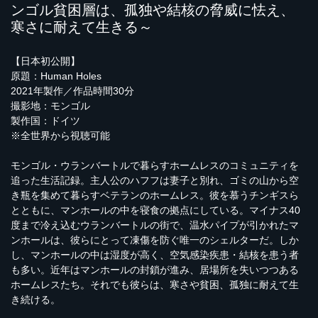
ンゴル貧困層は、孤独や結核の脅威に怯え、
寒さに耐えて生きる～
【日本初公開】
原題：Human Holes
2021年製作／作品時間30分
撮影地：モンゴル
製作国：ドイツ
※全世界から視聴可能
モンゴル・ウランバートルで暮らすホームレスのコミュニティを
追った生活記録。主人公のハフフは妻子と別れ、ゴミの山から空
き瓶を集めて暮らすベテランのホームレス。彼を慕うチンギスら
とともに、マンホールの中を寝食の拠点にしている。マイナス40
度まで冷え込むウランバートルの街で、温水パイプが引かれたマ
ンホールは、彼らにとって凍傷を防ぐ唯一のシェルターだ。しか
し、マンホールの中は湿度が高く、空気感染疾患・結核を患う者
も多い。近年はマンホールの封鎖が進み、居場所を失いつつある
ホームレスたち。それでも彼らは、寒さや貧困、孤独に耐えて生
き続ける。