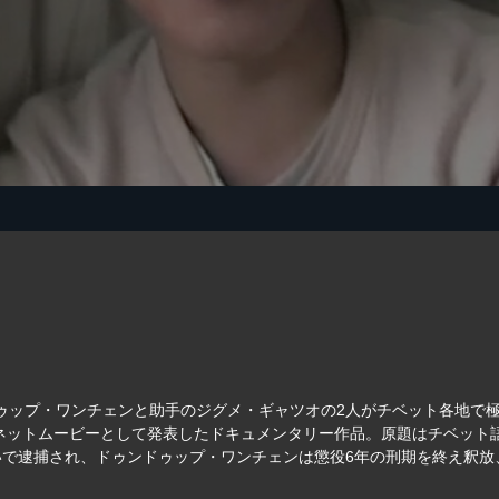
ゥンドゥップ・ワンチェンと助手のジグメ・ギャツオの2人がチベット各地
のネットムービーとして発表したドキュメンタリー作品。原題はチベット
次いで逮捕され、ドゥンドゥップ・ワンチェンは懲役6年の刑期を終え釈