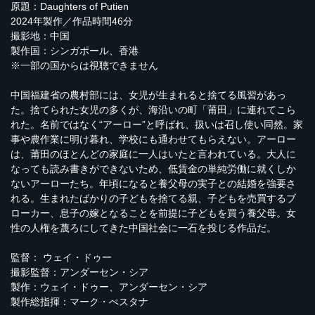
原題：Daughters of Putien
2024年製作／作品時間46分
撮影地：中国
製作国：シンガポール、香港
※一部の国からは視聴できません
中国福建省の農村部には、女児が生まれると捨てる風習があっ
た。捨てられた女児の多くが、海沿いの町「莆田」に連れてこら
れた。名前ではなく“アーロー”と呼ばれ、扱いは召し使い同然。家
事や農作業に明け暮れ、学校にも通わせてもらえない。アーロー
は、莆田のほとんどの家庭に一人はいたと言われている。大人に
なっても読み書きができないため、低賃金の単純労働に就くしか
ないアーローたち。年頃になると養父母の実子との結婚を強要さ
れる。生まれたばかりの子どもを捨てる親、子どもを売買するブ
ローカー、息子の嫁となることを前提に子どもを買う養父母。女
性の人権を蔑ろにしてきた中国社会に一石を投じる作品だ。
監督： ウェイ・ドゥー
撮影監督：アンダーセン・シア
製作：ウェイ・ドゥー、アンダーセン・シア
製作総指揮：マーク・ぺスタナ