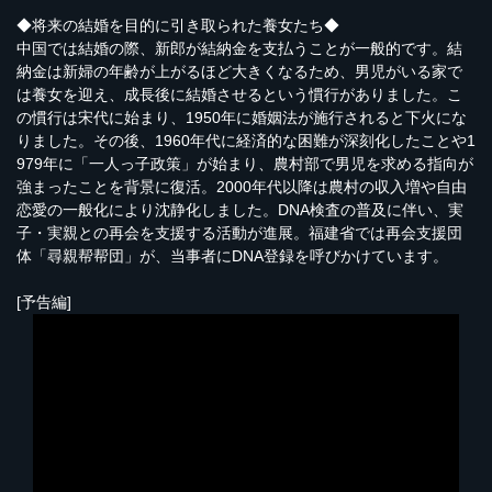
◆将来の結婚を目的に引き取られた養女たち◆
中国では結婚の際、新郎が結納金を支払うことが一般的です。結
納金は新婦の年齢が上がるほど大きくなるため、男児がいる家で
は養女を迎え、成長後に結婚させるという慣行がありました。こ
の慣行は宋代に始まり、1950年に婚姻法が施行されると下火にな
りました。その後、1960年代に経済的な困難が深刻化したことや1
979年に「一人っ子政策」が始まり、農村部で男児を求める指向が
強まったことを背景に復活。2000年代以降は農村の収入増や自由
恋愛の一般化により沈静化しました。DNA検査の普及に伴い、実
子・実親との再会を支援する活動が進展。福建省では再会支援団
体「尋親帮帮団」が、当事者にDNA登録を呼びかけています。
[予告編]