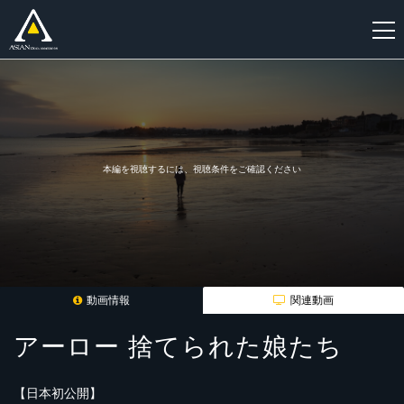
新
規
登
録
本編を視聴するには、視聴条件をご確認ください
動画情報
関連動画
アーロー 捨てられた娘たち
【日本初公開】