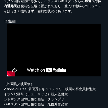
スタン国内避難民も多く、イランやパキスタンからの
帰還民
や
国
内避難民
は脆弱な立場に置かれており、受入れ地域のコミュニテ
ィはうまく機能せず、困難な状況にあります。
[予告編]
（映画賞／映画祭）
Visions du Reel 最優秀ドキュメンタリー映画の審査員特別賞
イラン映画祭（チューリッヒ）新人監督賞
カトマンズ国際山岳映画祭 グランプリ
パキスタン国際山岳映画祭 最優秀作品賞