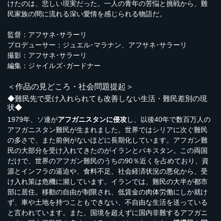
けたのは、悲しい現実だった。一人の青年の苦悩と挑戦から、難
民家族の間に流れる深い愛情を感じられる物語だ。
監督：アフサネ･サラーリ
プロデューサー：ジュエル･マラナン、アフサネ･サラーリ
撮影：アフサネ･サラーリ
編集：ジャイルズ･ガードナー
＜作品の見どころ・社会問題提起＞
◆難民先で受け入れられても改善しない生活・難民差別の現
状◆
1979年、ソ連が
アフガニスタンに侵攻
し、以後40年で数百万人の
アフガニスタン難民が生まれました。世界ではシリアに次ぐ難民
の多さで、また前例がないほどに長期化しています。アフガン難
民の大部分を受け入れてきたのがイランとパキスタン。この両国
だけで、世界のアフガン難民のうちの90％近くを占めており、資
源とインフラの逼迫や、食料不足、社会経済状況の悪化から、受
け入れ策は危機に瀕しています。イランでは、難民の大半が都市
部に居住。移動の自由が制限され、低賃金の肉体労働にしか就け
ず、車や土地を持つこともできない、不自由な生活を送っている
と言われています。また、国境を超えずに国内非難するアフガニ