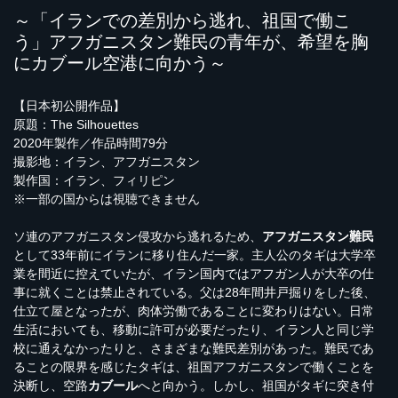
～「イランでの差別から逃れ、祖国で働こ
う」アフガニスタン難民の青年が、希望を胸
にカブール空港に向かう～
【日本初公開作品】
原題：The Silhouettes
2020年製作／作品時間79分
撮影地：イラン、アフガニスタン
製作国：イラン、フィリピン
※一部の国からは視聴できません
ソ連のアフガニスタン侵攻から逃れるため、
アフガニスタン難民
として33年前にイランに移り住んだ一家。主人公のタギは大学卒
業を間近に控えていたが、イラン国内ではアフガン人が大卒の仕
事に就くことは禁止されている。父は28年間井戸掘りをした後、
仕立て屋となったが、肉体労働であることに変わりはない。日常
生活においても、移動に許可が必要だったり、イラン人と同じ学
校に通えなかったりと、さまざまな難民差別があった。難民であ
ることの限界を感じたタギは、祖国アフガニスタンで働くことを
決断し、空路
カブール
へと向かう。しかし、祖国がタギに突き付