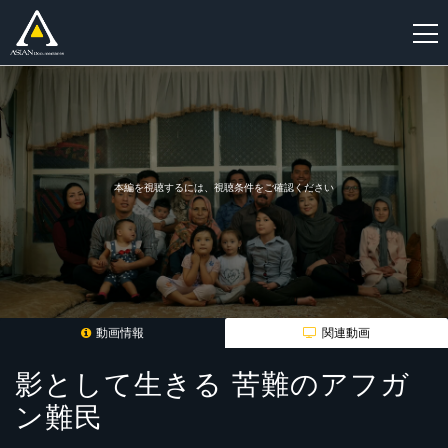
新
規
登
録
本編を視聴するには、視聴条件をご確認ください
動画情報
関連動画
影として生きる 苦難のアフガ
ン難民