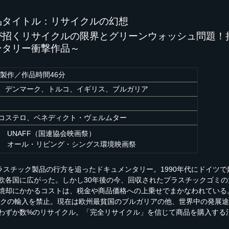
品タイトル：リサイクルの幻想
が招くリサイクルの限界とグリーンウォッシュ問題！
ンタリー衝撃作品～
年製作／作品時間46分
デンマーク、トルコ、イギリス、ブルガリア
ステロ、ベネディクト・ヴェルムター
年 UNAFF（国連協会映画祭）
年 オール・リビング・シングス環境映画祭
プラスチック製品の行方を追ったドキュメンタリー。1990年代にドイツ
欧各国に広がった。しかし30年後の今、回収されたプラスチックゴミ
焼却にかかるコストは、税金や商品価格への上乗せでまかなわれている
チックの輸入を禁止。現在は欧州最貧国のブルガリアの他、世界中の発展
わずか数%のリサイクル。「完全リサイクル」を信じて商品を購入する