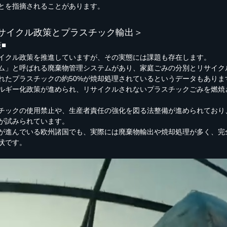
とを指摘されることがあります。
サイクル政策とプラスチック輸出＞
■
イクル政策を推進していますが、その実態には課題も存在します。
ム」と呼ばれる廃棄物管理システムがあり、家庭ごみの分別とリサイク
れたプラスチックの約50%が焼却処理されているというデータもありま
ルギー化政策が進められ、リサイクルされないプラスチックごみを燃焼
チックの使用禁止や、生産者責任の強化を図る法整備が進められており
が試みられています。
が進んでいる欧州諸国でも、実際には廃棄物輸出や焼却処理が多く、完
状です。