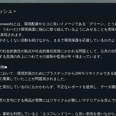
ッシュ＞
eenwash)とは、環境配慮やエコに良いイメージである「グリーン」と
、うわべだけ環境保護に熱心に取り組んでいるようにみせることを意味
）とも表現されます。
やさしくない活動を続けながら、まるで環境保護を応援しているかのよ
の社会的責任の観点や社会的責任投資にかかわる問題として、公共の分
する意識の向上につれてその規制や監視が年々強まっています。
例■
において、環境対策のためにプラスチックから100％リサイクルできる
て廃棄していたことが問題視されました。
と宣伝しているのにもかかわらず、不正なレポートを提供し、データ撤
売り文句にする商品が実際にはリサイクルが難しいマテリアルを含んで
」素材を利用していると「エコフレンドリー」な良い表現を使いながら