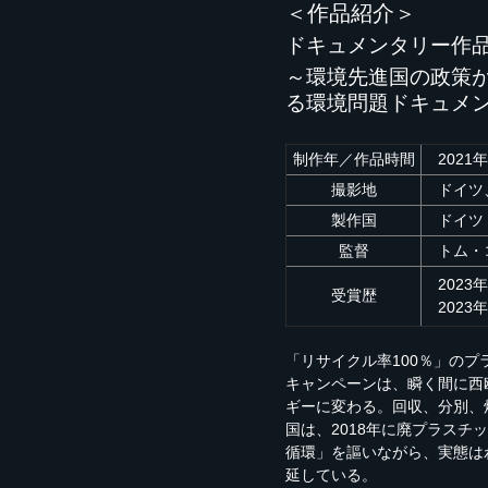
＜作品紹介＞
ドキュメンタリー作
～環境先進国の政策
る環境問題ドキュメ
制作年／
作品時間
2021
撮影地
ドイツ、
製作国
ドイツ
監督
トム・コ
2023
受賞歴
2023
「リサイクル率100％」の
キャンペーンは、瞬く間に西
ギーに変わる。回収、分別、
国は、2018年に廃プラス
循環」を謳いながら、実態は
延している。