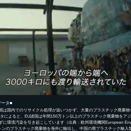
ータ■
国は国内でのリサイクル処理が追いつかず、大量のプラスチック廃棄物
ータによると、EU諸国は年間150万トン以上のプラスチック廃棄物をア
境汚染を引き起こしています（出典：欧州環境機関European Environ
万トンのプラスチック廃棄物を海外に輸出し、中国の廃プラスチック輸入