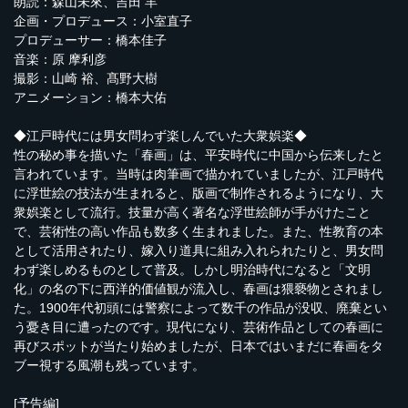
朗読：森山未來、吉田 羊
企画・プロデュース：小室直子
プロデューサー：橋本佳子
音楽：原 摩利彦
撮影：山崎 裕、髙野大樹
アニメーション：橋本大佑
◆江戸時代には男女問わず楽しんでいた大衆娯楽◆
性の秘め事を描いた「春画」は、平安時代に中国から伝来したと
言われています。当時は肉筆画で描かれていましたが、江戸時代
に浮世絵の技法が生まれると、版画で制作されるようになり、大
衆娯楽として流行。技量が高く著名な浮世絵師が手がけたこと
で、芸術性の高い作品も数多く生まれました。また、性教育の本
として活用されたり、嫁入り道具に組み入れられたりと、男女問
わず楽しめるものとして普及。しかし明治時代になると「文明
化」の名の下に西洋的価値観が流入し、春画は猥褻物とされまし
た。1900年代初頭には警察によって数千の作品が没収、廃棄とい
う憂き目に遭ったのです。現代になり、芸術作品としての春画に
再びスポットが当たり始めましたが、日本ではいまだに春画をタ
ブー視する風潮も残っています。
[予告編]