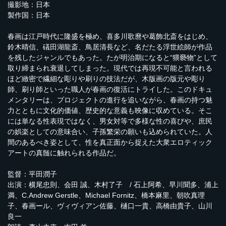
撮影地：日本
製作国：日本
春画は江戸時代に隆盛を極め、喜多川歌麿や葛飾北斎をはじめ、
鈴木晴信、礒田湖龍斎、鳥居清長など、名だたる浮世絵師が作品
を残したジャンルでもあった。たが明治期になると“猥褻物”として
取り締まられ衰退してしまった。現代では再現不可能と言われる
ほど緻密で繊細な彫りや刷りの技法だが、木版画の版元や彫り
師、刷り師といった職人が春画の復活にトライした。このドキュ
メンタリーは、プロジェクトの進行を追いながら、春画の持つ魅
力とともに文化的価値、歴史的な意義も映像に収めている。そこ
には単なる性表現ではなく、男女対等で多様な性の喜びや、庶民
の娯楽としての意味合い、子孫繁栄の願いも込められていた。人
間のあるべき姿として、性を真正面から捉えた大衆エロティック
アートの真髄に触れられる作品だ。
監督：平田潤子
出演：横尾忠則、会田 誠、木村了子 / 石上阿希、早川聞多、浦上
満、C.Andrew Gerstle、Michael Fornitz、橋本麻里、朝吹真理
子、春画ール、ヴィヴィアン佐藤、樋口一貴、高橋由貴子、山川
良一