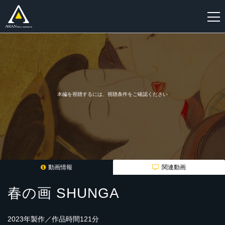
新
規
登
録
本編を視聴するには、視聴条件をご確認ください
動画情報
関連動画
春の画 SHUNGA
2023年製作／作品時間121分