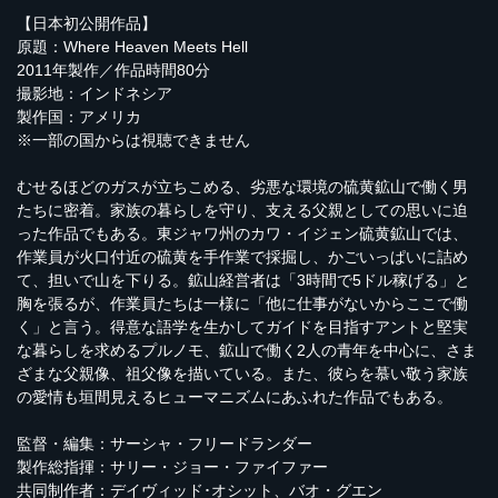
【日本初公開作品】
原題：Where Heaven Meets Hell
2011年製作／作品時間80分
撮影地：インドネシア
製作国：アメリカ
※一部の国からは視聴できません
むせるほどのガスが立ちこめる、劣悪な環境の硫黄鉱山で働く男
たちに密着。家族の暮らしを守り、支える父親としての思いに迫
った作品でもある。東ジャワ州のカワ・イジェン硫黄鉱山では、
作業員が火口付近の硫黄を手作業で採掘し、かごいっぱいに詰め
て、担いで山を下りる。鉱山経営者は「3時間で5ドル稼げる」と
胸を張るが、作業員たちは一様に「他に仕事がないからここで働
く」と言う。得意な語学を生かしてガイドを目指すアントと堅実
な暮らしを求めるプルノモ、鉱山で働く2人の青年を中心に、さま
ざまな父親像、祖父像を描いている。また、彼らを慕い敬う家族
の愛情も垣間見えるヒューマニズムにあふれた作品でもある。
監督・編集：サーシャ・フリードランダー
製作総指揮：サリー・ジョー・ファイファー
共同制作者：デイヴィッド･オシット、バオ・グエン