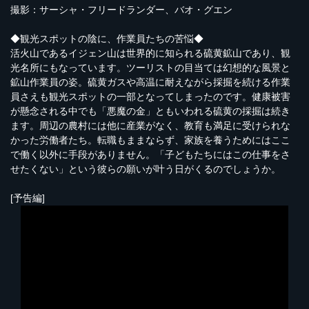
撮影：サーシャ・フリードランダー、バオ・グエン
◆観光スポットの陰に、作業員たちの苦悩◆
活火山であるイジェン山は世界的に知られる硫黄鉱山であり、観
光名所にもなっています。ツーリストの目当ては幻想的な風景と
鉱山作業員の姿。硫黄ガスや高温に耐えながら採掘を続ける作業
員さえも観光スポットの一部となってしまったのです。健康被害
が懸念される中でも「悪魔の金」ともいわれる硫黄の採掘は続き
ます。周辺の農村には他に産業がなく、教育も満足に受けられな
かった労働者たち。転職もままならず、家族を養うためにはここ
で働く以外に手段がありません。「子どもたちにはこの仕事をさ
せたくない」という彼らの願いが叶う日がくるのでしょうか。
[予告編]