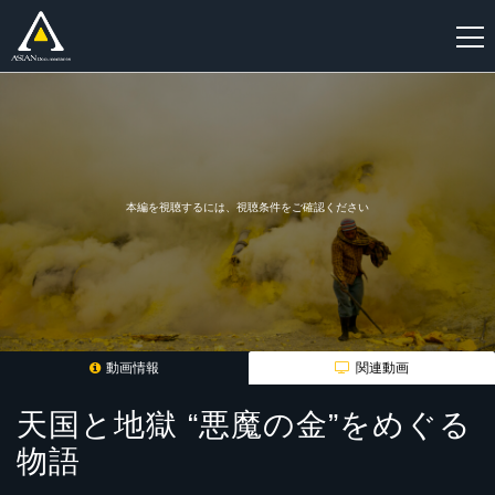
新
規
登
録
本編を視聴するには、視聴条件をご確認ください
動画情報
関連動画
天国と地獄 “悪魔の金”をめぐる
物語