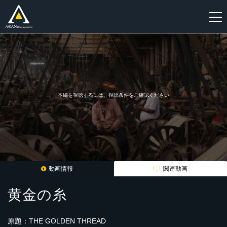
新
規
登
録
本編を視聴するには、視聴条件をご確認ください
動画情報
関連動画
黄金の糸
原題：THE GOLDEN THREAD