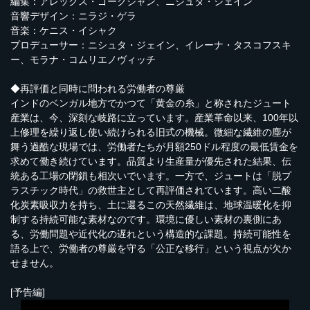
編集：アレックス・ゴークジャン、ニシュタ・ジェイン
音響デザイン：ニラジ・ゲラ
音楽：ケニス・イシャク
プロデューサー：ニシュタ・ジェイン、イレーナ・タスコフスキ
ー、モラナ・コムリエノヴィッチ
◆再評価と同時に問われる労働者の尊厳
インドのベンガル地方でかつて「黄金の糸」と称されたジュート
産業は、今、深刻な岐路に立っています。産業革命以来、100年以
上修理を繰り返し使い続けられる旧式の機械。微細な繊維の塵が
舞う過酷な現場では、労働者たちが月額250ドル程度の最低賃金を
求めて働き続けています。品質より生産量が優先された結果、伝
統ある工場の閉鎖も相次いでいます。一方で、ジュートは「脱プ
ラスチック時代」の救世主として再評価されています。高い二酸
化炭素吸収力を持ち、土に還るこの天然繊維は、地球温暖化を抑
制する持続可能な素材なのです。環境に優しい素材の裏側にあ
る、労働問題や近代化の遅れという構造的な課題。持続可能性を
語る上で、労働者の尊厳を守る「公正な移行」という視点が欠か
せません。
[予告編]