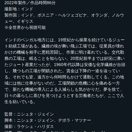
2022年製作／作品時間86分
撮影地：インド
製作国：インド、ボスニア・ヘルツェゴビナ、オランダ、ノルウ
ェー、イギリス
※全世界から視聴可能
インドのベンガル地方には、19世紀から操業を続けているジュー
ト紡績工場がある。繊維の埃が舞い飛ぶ工場では、従業員が壊れ
かけの機械を相手に悪戦苦闘し、作業に明け暮れている。交代勤
務の工場は、眠ることを知らない。20世紀前半までは好況に沸い
たジュート産業だったが、1960年代以降は安価な化学繊維が台頭
し、幾つもの工場が閉鎖された。賃金は下降の一途を辿ってい
る。それでも皆、遠方から何時間もかけて通勤してくる。この地
域には他に仕事がないのだ。工場閉鎖の危機に心を痛める一方
で、新たな機械の導入による人減らしも気がかりだ。夢を捨て、
日々の暮らしに喜びを見つけようとする労働者たちが、ここで人
生を紡いでいる。
監督：ニシュタ・ジェイン
脚本：ニシュタ・ジェイン、デボラ・マツナー
撮影：ラケシュ・ハリダス