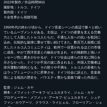
2022年製作／作品時間98分
撮影地：トルコ、ドイツ
製作国：ドイツ
※全世界から視聴可能
1950年代の終わり頃から、ドイツ音楽シーンの底辺で脈々と続い
ているムーブメントがある。主役は、ドイツの産業を支える労働
力として入国したトルコ人たちだ。不遇な人生への抗いを歌詞に
込め、伝統的な旋律に乗せて歌い続けてきた。数百万人規模に拡
大したトルコ人コミュニティは、欧州で一目置かれるほどの市場
に成長。やがて西洋音楽との融合が生まれ、その独創性と強いメ
ッセージ性に磨きがかかるが、ドイツ社会は彼らの文化に関心を
示さなかった。ドイツが不況の波に呑まれると、外国人労働者は
排斥運動の標的となる。その怒りや不満を、トルコ人の若者たち
はラップミュージックに昇華させ、ドイツ社会に訴えた。音楽表
現による抵抗の歴史を、バラエティ豊かな楽曲で綴った作品だ。
監督：ジェム・カヤ
脚本：メフメット･アーキフ･ビュユカタライ、ジェム・カヤ
プロデューサー：メフメット･アーキフ･ビュユカタライ、シュテ
ファン･カウアーツ、クラウス・ライヒェル、フローリアン・シェ