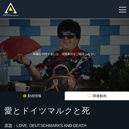
新
規
登
録
本編を視聴するには、視聴条件をご確認ください
動画情報
関連動画
愛とドイツマルクと死
原題：LOVE, DEUTSCHMARKS AND DEATH