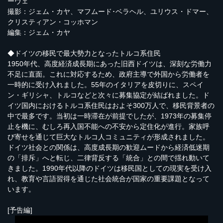
ーヴェ
撮影：ジェム・カヤ、マフムード･ベラヘル、ユリウス・ドマー、
クリスティアン・コッホマン
編集：ジェム・カヤ
◆ドイツの移民で最大勢力となったトルコ系住民
1950年代、高度経済成長期にあった旧西ドイツは、深刻な労働力
不足に直面。これに対応するため、政府主導で外国から労働者を
一時的に受け入れました。55年のイタリアを皮切りに、スペイ
ン・ギリシャ、トルコなどと次々に募集協定が結ばれました。ド
イツ国内におけるトルコ系住民はおよそ300万人で、移民背景者の
中で最多です。当初は一時滞在が前提でしたが、1973年の募集停
止を機に、むしろ再入国不能への不安から定住化が進行。家族呼
び寄せを通じて巨大なトルコ人コミュニティが形成されました。
ドイツ社会との関係は、高度成長期の歓迎ムードから経済低迷期
の「排斥」へと転じ、二律背反する「統合」との間で揺れ動いて
きました。1990年代以降のドイツは移民国としての現実を受け入
れ、教育や言語習得を通じた社会統合が国家の重要課題となって
います。
[予告編]