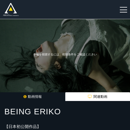
新
規
登
録
本編を視聴するには、視聴条件をご確認ください
動画情報
関連動画
BEING ERIKO
【日本初公開作品】