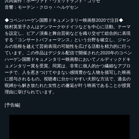
共同製作：ホーヴァド・ヴェットランド・ゴッセ
音響：モーテン・クロゥ・ヘルゲセン
◆コペンハーゲン国際ドキュメンタリー映画祭2020で注目◆
牧村英里子さんはデンマークやドイツなどを中心に活動。テーマ
を設定し、ピアノ演奏と舞台芸術などを織り交ぜて総合的に表現
する「コンサートパフォーマンス」という分野を確立し、ジャン
ルの垣根を越えて芸術表現の可能性を広げる活動を精力的に行っ
ています。この作品はデジタル配信で開催された2020年のコペン
ハーゲン国際ドキュメンタリー映画祭においてノルディックドキ
ュメンタリー賞を受賞。同賞は、非常に個人的かつ繊細なアプロ
ーチで、人を惹きつけてやまない感情豊かな人物を描写した映画
に授与されるもの。視聴者に分かりやすい大胆な方法で、過去の
呪縛から解き放たれた女性との邂逅が叶う映画であることが授賞
理由に挙げられています。
[予告編]