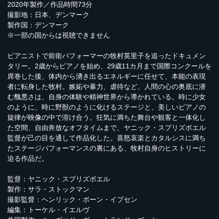
2020年製作／作品時間73分
撮影地：日本、デンマーク
製作国：デンマーク
※一部の国からは視聴できません
ピアニストで前衛パフォーマーの牧村英里子を追ったドキュメン
タリー。2歳からピアノを始め、29歳11カ月まで国際コンクールを
席巻した後、体内から湧き出るエネルギーに任せて、本能の表現
者に転身した牧村。嫉妬や暴力、虐待など、人間の心の奥底に潜
む醜悪さは、自身の体験や精神世界から導かれている。時に少女
のように、時に野獣のように化けるステージと、美しいピアノの
旋律が映像の中で溶け合う。狂気に満ちた舞台や観客と一体化し
た空間、自由奔放なオフタイムまで、ヤニック・スプリズボエル
監督が己の目を通して作品化した。喜怒哀楽とカタルシスに満ち
たステージパフォーマンスの裏にある、牧村自身のヒストリーに
迫る作品だ。
監督：ヤニック・スプリズボエル
製作：サラ・ストックマン
撮影監督：ヘンリック・ボーン・イプセン
編集：トーケル・イエルヴ