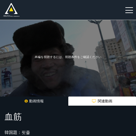
新
規
登
録
本編を視聴するには、視聴条件をご確認ください
動画情報
関連動画
血筋
韓国題：핏줄