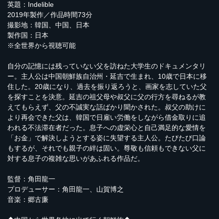
英題：Indelible
2019年製作／作品時間73分
撮影地：韓国、中国、日本
製作国：日本
※全世界から視聴可能
自分の記憶には残っていない父を訪ねた大学生のドキュメンタリ
ー。主人公は中国朝鮮族自治州・延吉で生まれ、10歳で日本に移
住した。20歳になり、過去を振り返ろうと、画家を志していた父
を探すことを決意。延吉の祖父母や叔父に父の行方を尋ねるが教
えてもらえず、父の不誠実な話ばかり聞かされた。叔父の助けに
より再会できた父は、韓国で日雇い労働をしながら借金取りに追
われる不法滞在者だった。息子への虚栄心と自己満足的な愛情を
「お金」で解決しようとする姿に失望する主人公。たびたび口論
もするが、それでも親子の絆は固い。尊敬も信頼もできない父に
対する息子の複雑な思いがあふれる作品だ。
監督：角田龍一
プロデューサー：角田龍一、山賀博之
音楽：郷古廉