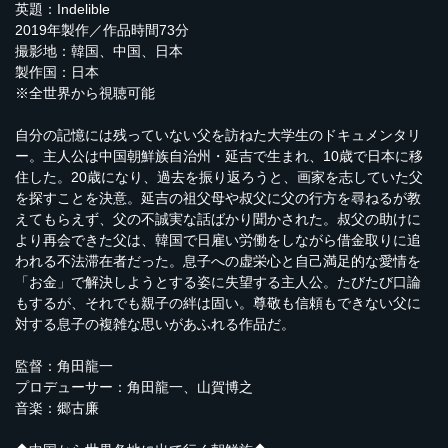
英題：Indelible
2019年製作／作品時間73分
撮影地：韓国、中国、日本
製作国：日本
※全世界から視聴可能
自分の記憶には残っていない父を訪ねた大学生のドキュメンタリ
ー。主人公は中国朝鮮族自治州・延吉で生まれ、10歳で日本に移
住した。20歳になり、過去を振り返ろうと、画家を志していた父
を探すことを決意。延吉の祖父母や叔父に父の行方を尋ねるが教
えてもらえず、父の不誠実な話ばかり聞かされた。叔父の助けに
より再会できた父は、韓国で日雇い労働をしながら借金取りに追
われる不法滞在者だった。息子への虚栄心と自己満足的な愛情を
「お金」で解決しようとする姿に失望する主人公。たびたび口論
もするが、それでも親子の絆は固い。尊敬も信頼もできない父に
対する息子の複雑な思いがあふれる作品だ。
監督：角田龍一
プロデューサー：角田龍一、山賀博之
音楽：郷古廉