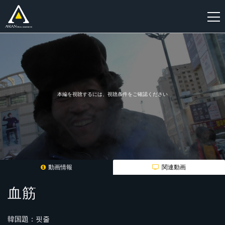
新
規
登
録
本編を視聴するには、視聴条件をご確認ください
動画情報
関連動画
血筋
韓国題：핏줄