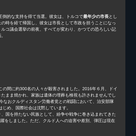
圧倒的な支持を得て当選。彼女は、トルコで
最年少の市長
とし
上の時を経て帰国し、彼女は市長として市政を担うことになっ
トルコ議会選挙の前夜、すべてが変わり、かつての恐ろしい記
画。
この間に約300名の人々が殺害されました。2016年６月、ドイ
きたまま焼かれ、家族は遺体の埋葬も検視も許されませんでし
今なおクルディスタン労働者党との戦闘において、治安部隊
はじめ、国際社会は沈黙しています。
り、国を持たない民族として、紛争や戦争に巻き込まれてきた
活躍をしました。ただ、クルド人への迫害や差別、弾圧は現在