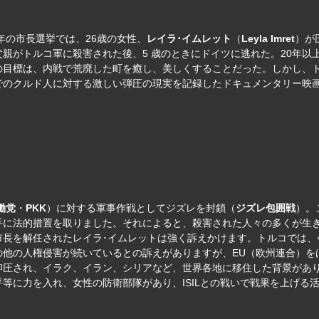
4年の市長選挙では、26歳の女性、
レイラ･イムレット
（
Leyla Imret
）が
親がトルコ軍に殺害された後、5 歳のときにドイツに逃れた。20年以
の目標は、内戦で荒廃した町を癒し、美しくすることだった。しかし、
でのクルド人に対する激しい弾圧の現実を記録したドキュメンタリー映
働党
・
PKK
）に対する軍事作戦としてジズレを封鎖（
ジズレ包囲戦
）。
手に法的措置を取りました。それによると、殺害された人々の多くが生
市長を解任されたレイラ･イムレットは強く訴えかけます。トルコでは、
の他の人権侵害が続いているとの訴えがありますが、EU（欧州連合）を
抑圧され、イラク、イラン、シリアなど、世界各地に移住した背景があ
等に力を入れ、女性の防衛部隊があり、ISILとの戦いで戦果を上げる