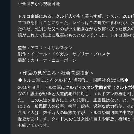
※全世界から視聴可能
トルコ東部にある、
クルド人
が多く暮らす町、ジズレ。201
て市政を担うことになった。レイラはこの町で生まれたが、父
たのだ。死別した父への思いを抱きながら故郷へ戻った彼女
憶がこれまで以上に現実のものとなっていった。トルコ国内
監督：アスリ・オザルスラン
製作：イゴール・ドヴガル、サブリナ・プロスケ
撮影：カリーナ・ニューボーン
＜作品の見どころ・社会問題提起＞
◆トルコ軍によるクルド人“虐殺”に、国際社会は沈黙◆
2015年９月、トルコ軍は
クルディスタン労働者党
（
クルド労
ツの弁護士が戦争と人道的犯罪に対し、エルドアン政権を相
た。「この人道を踏みにじった犯罪に、正当性はない」と、
による一般民間人の殺害、拷問、虐待、過剰な武力行使、そ
クルド人は、数千万人の民族ですが、トルコや周辺国の中で
歴史があります。クルド人女性は女性の自由や解放、権利と平
も続いています。