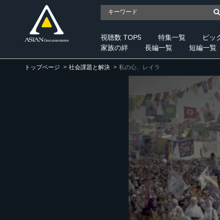
視聴数 TOP5
特集一覧
ピッ
家族の絆
長編一覧
短編一覧
トップページ
社会課題と解決
私の心、レイラ