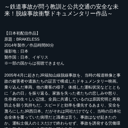
～鉄道事故が問う教訓と公共交通の安全な未
来！脱線事故衝撃ドキュメンタリー作品～
【日本初配信作品】
原題：BRAKELESS
2014年製作／作品時間80分
撮影地：日本
製作国：日本、イギリス
※一部の国からは視聴できません
2005年4月に起きたJR福知山線脱線事故を、当時の報道映像と事
故の被害者や遺族たちの証言で構成したドキュメンタリー映画。
乗り込んだ車両、他の乗客の様子、体感した運転状況などととも
に「あの日」を振り返る。家族を失った者たちの悲しみや怒り、
生存者の生々しい記憶。全員に共通しているのは原因究明と再発
防止を願う気持ちだ。スピードと効率を優先するあまり、安全を
蔑ろにしたJR西日本。だがそれは同社だけでなく、当時の日本社
会全体を覆っていた病理だと識者は言う。事故はなぜ起きたの
か。運転士個人のミスだけで終わらせず、事故を誘発する労働環