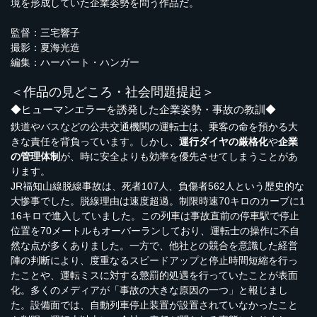
境を形成していた企業姿勢を問う作品だ。
監督：三宅響子
撮影：夏海光造
編集：ハーバート・ハンガー
＜作品の見どころ・社会問題提起＞
◆ヒューマンエラーを誘発した企業姿勢・事故の教訓◆
鉄道やバスなどの公共交通機関の運転士は、乗客の命を預かる大
きな責任を背負っています。しかし、
運行ダイヤの厳格化
や
企業
の管理体制
が、時に安全よりも効率を優先させてしまうことがあ
ります。
JR福知山線脱線事故は、死者107人、負傷者562人という歴史的な
大惨事でした。脱線理由は速度超過。制限時速70キロのカーブに1
16キロで進入していました。この列車は事故直前の停車駅で停止
位置を70メートルもオーバーランしており、運転士の操作に不自
然な点が多くありました。一方で、他社との競合を意識した経営
陣の判断により、度重なるスピードアップと停止時間短縮を行っ
たことや、運転ミスに対する懲罰的処遇を行っていたことが表面
化。多くのメディアが「事故の大きな原因の一つ」と報じまし
た。設備面では、自動列車停止装置が設置されていなかったこと