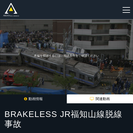
新
規
登
録
本編を視聴するには、視聴条件をご確認ください
動画情報
関連動画
BRAKELESS JR福知山線脱線
事故