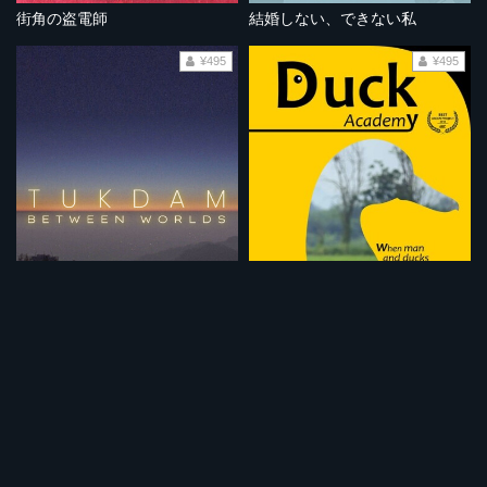
街角の盗電師
結婚しない、できない私
¥495
¥495
トゥクダム 生と死の境界
ダック・アカデミー
¥495
¥495