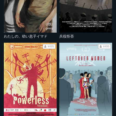
わたしの、幼い息子イマド
兵役拒否
¥495
¥495