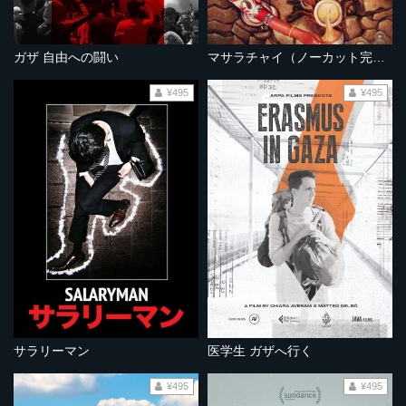
ガザ 自由への闘い
マサラチャイ（ノーカット完全版）
¥495
¥495
サラリーマン
医学生 ガザへ行く
¥495
¥495