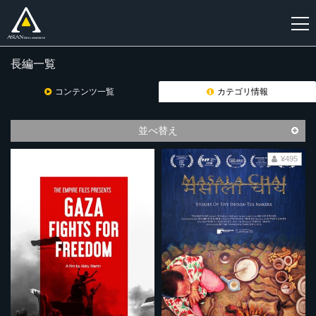
長編一覧
新
規
コンテンツ一覧
カテゴリ情報
登
録
並べ替え
¥495