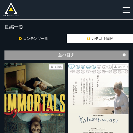
長編一覧
新
規
コンテンツ一覧
カテゴリ情報
登
録
並べ替え
¥495
¥495