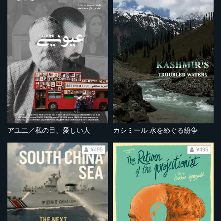
アユ二／私の目、愛しい人
カシミール 水をめぐる紛争
¥495
¥495