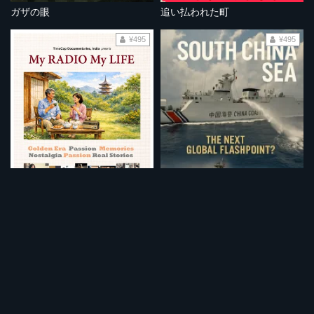
ガザの眼
追い払われた町
¥495
¥495
ラジオとともに～私の黄金時代～
南シナ海：次なる世界的な火種となるか？
¥495
¥495