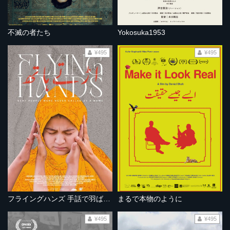
不滅の者たち
Yokosuka1953
¥495
¥495
フライングハンズ 手話で羽ばたく
まるで本物のように
¥495
¥495