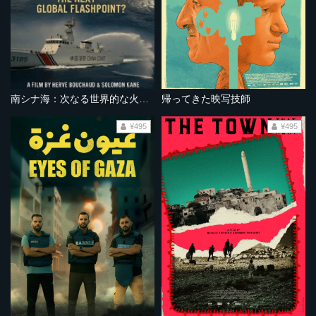
南シナ海：次なる世界的な火種となるか？
帰ってきた映写技師
¥495
¥495