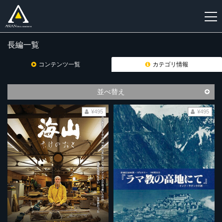
長編一覧
新
規
コンテンツ一覧
カテゴリ情報
登
録
並べ替え
¥495
¥495