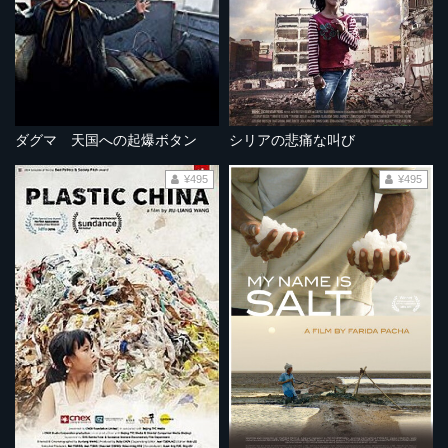
ダグマ 天国への起爆ボタン
シリアの悲痛な叫び
¥495
¥495