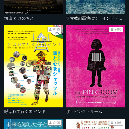
海山 たけのおと
ラマ教の高地にて インド・ラダックの旅
¥495
¥495
呼ばれて行く国 インド
ザ・ピンク・ルーム
¥495
¥495