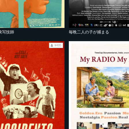
映写技師
毎晩二人の子が捕まる
¥495