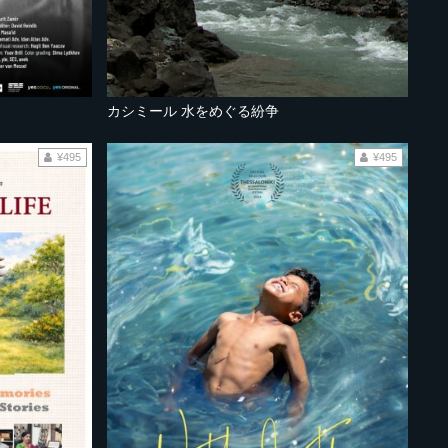
カシミール 水をめぐる紛争
¥495
¥495