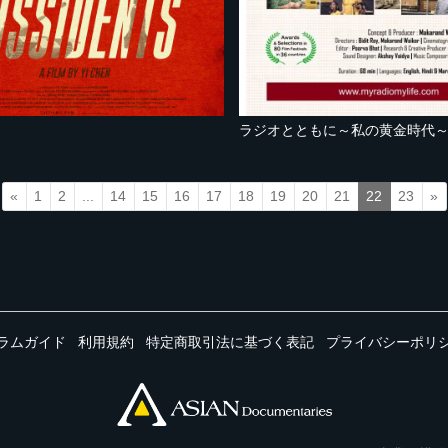
ラジオとともに～私の黄金時代
«
1
2
...
14
15
16
17
18
19
20
21
22
23
»
ラムガイド
利用規約
特定商取引法に基づく表記
プライバシーポリ