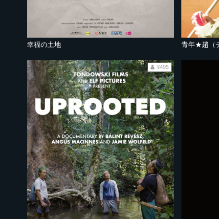
幸福の土地
青年★趙（
¥495