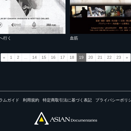
ザへ行く
血筋
«
1
2
...
14
15
16
17
18
19
20
21
22
23
»
ラムガイド
利用規約
特定商取引法に基づく表記
プライバシーポリ