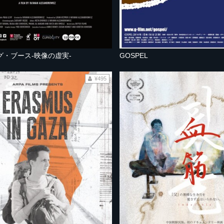
グ・ブース-映像の虚実-
GOSPEL
¥495