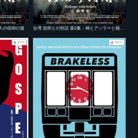
国人の信仰の道
台湾 信仰との対話 第2集：神とアッラーと精霊の声
¥495
¥495