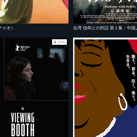
チャオ）
台湾 信仰との対話 第１集：中
¥495