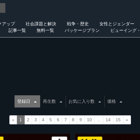
クアップ
社会課題と解決
戦争・歴史
女性とジェンダー
記事一覧
無料一覧
パッケージプラン
ビューイング
登録日
再生数
お気に入り数
価格
«
1
2
3
4
5
6
7
8
9
10
...
14
15
»