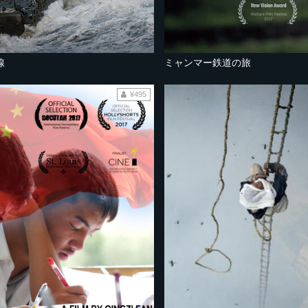
線
ミャンマー鉄道の旅
¥495