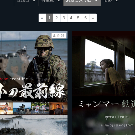
登録日
再生数
お気に入り数
価格
«
1
2
3
4
5
6
»
¥495