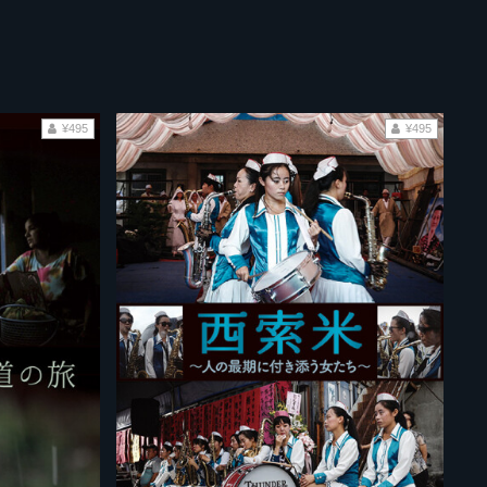
¥495
¥495