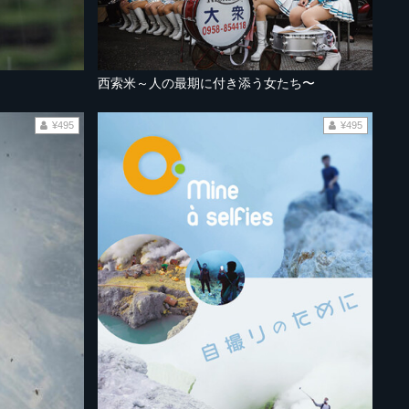
西索米～人の最期に付き添う女たち〜
¥495
¥495