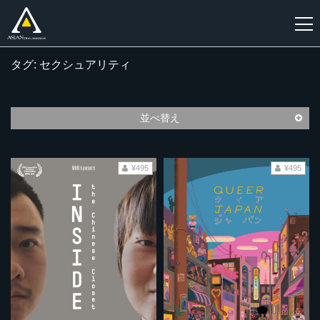
タグ: セクシュアリティ
新
規
登
並べ替え
録
¥495
¥495