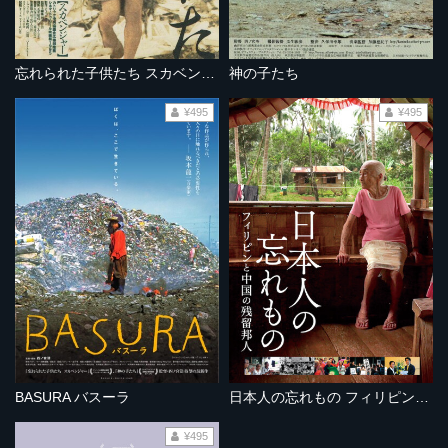
忘れられた子供たち スカベンジャー
神の子たち
¥495
¥495
BASURA バスーラ
日本人の忘れもの フィリピンと中国の残留邦人
¥495