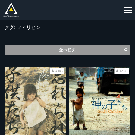
タグ: フィリピン
新
規
登
並べ替え
録
¥495
¥495