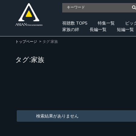
視聴数 TOP5
特集一覧
ピッ
家族の絆
長編一覧
短編一覧
トップページ
タグ:家族
タグ:家族
検索結果がありません