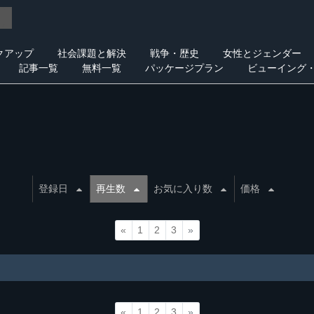
クアップ
社会課題と解決
戦争・歴史
女性とジェンダー
記事一覧
無料一覧
パッケージプラン
ビューイング
登録日
再生数
お気に入り数
価格
«
1
2
3
»
«
1
2
3
»