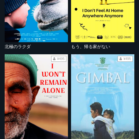
北極のラクダ
もう、帰る家がない
¥495
¥495