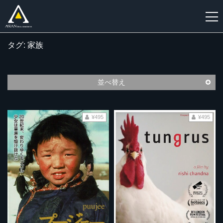
タグ: 家族
新
規
登
並べ替え
録
¥495
¥495