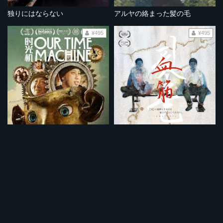
独りにはならない
アルヤの絡まった髪の毛
¥495
¥495
タイムマシン
血筋
¥495
¥495