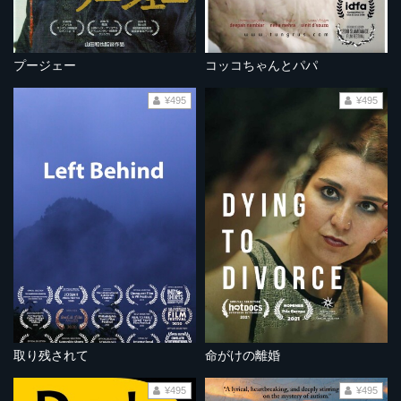
プージェー
コッコちゃんとパパ
¥495
¥495
取り残されて
命がけの離婚
¥495
¥495