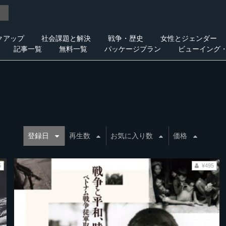
クアップ
社会課題と解決
戦争・歴史
女性とジェンダー
記事一覧
無料一覧
パッケージプラン
ビューイング
登録日
再生数
お気に入り数
価格
5
¥495